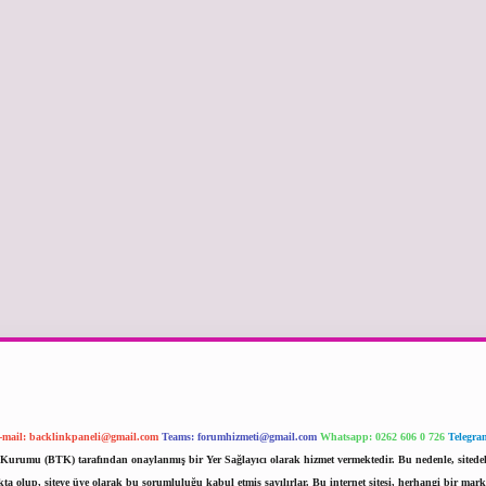
-mail:
backlinkpaneli@gmail.com
Teams:
forumhizmeti@gmail.com
Whatsapp: 0262 606 0 726
Telegra
im Kurumu (BTK) tarafından onaylanmış bir Yer Sağlayıcı olarak hizmet vermektedir. Bu nedenle, sited
 olup, siteye üye olarak bu sorumluluğu kabul etmiş sayılırlar. Bu internet sitesi, herhangi bir mark