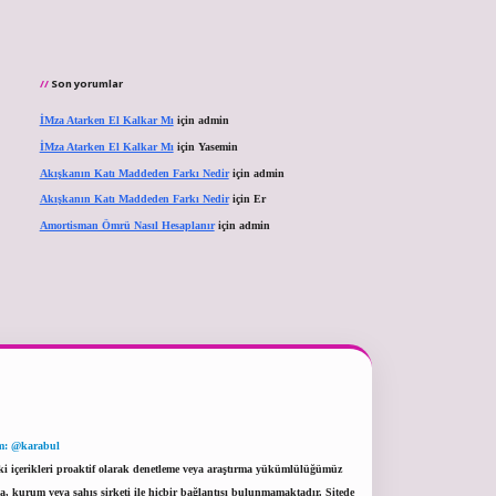
Son yorumlar
İMza Atarken El Kalkar Mı
için
admin
İMza Atarken El Kalkar Mı
için
Yasemin
Akışkanın Katı Maddeden Farkı Nedir
için
admin
Akışkanın Katı Maddeden Farkı Nedir
için
Er
Amortisman Ömrü Nasıl Hesaplanır
için
admin
m: @karabul
eki içerikleri proaktif olarak denetleme veya araştırma yükümlülüğümüz
a, kurum veya şahıs şirketi ile hiçbir bağlantısı bulunmamaktadır. Sitede