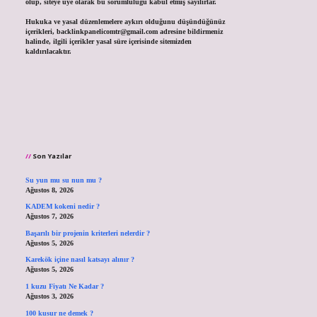
olup, siteye üye olarak bu sorumluluğu kabul etmiş sayılırlar.
Hukuka ve yasal düzenlemelere aykırı olduğunu düşündüğünüz
içerikleri,
backlinkpanelicomtr@gmail.com
adresine bildirmeniz
halinde, ilgili içerikler yasal süre içerisinde sitemizden
kaldırılacaktır.
Son Yazılar
Su yun mu su nun mu ?
Ağustos 8, 2026
KADEM kokeni nedir ?
Ağustos 7, 2026
Başarılı bir projenin kriterleri nelerdir ?
Ağustos 5, 2026
Karekök içine nasıl katsayı alınır ?
Ağustos 5, 2026
1 kuzu Fiyatı Ne Kadar ?
Ağustos 3, 2026
100 kusur ne demek ?