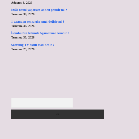
Ağustos 3, 2026
İhlâs hatmi yaparken abdest gerekir mi ?
Temmuz 30, 2026
1 yaşından sonra göz rengi değişir mi ?
Temmuz 30, 2026
İstanbul’un fethinde Agamemnon kimdir ?
Temmuz 30, 2026
Samsung TV akıllı mod nedir ?
Temmuz 25, 2026
Arama