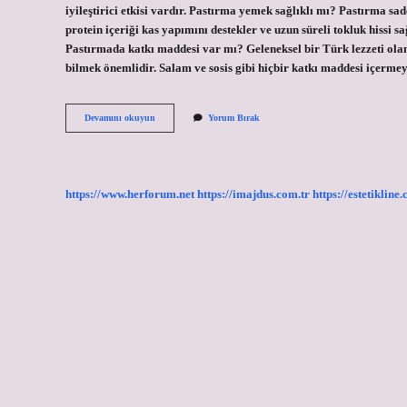
iyileştirici etkisi vardır. Pastırma yemek sağlıklı mı? Pastırma sa
protein içeriği kas yapımını destekler ve uzun süreli tokluk hissi s
Pastırmada katkı maddesi var mı? Geleneksel bir Türk lezzeti olan
bilmek önemlidir. Salam ve sosis gibi hiçbir katkı maddesi içerm
Pastırmanın
Devamını okuyun
Yorum Bırak
Faydası
Var
Mı
https://www.herforum.net
https://imajdus.com.tr
https://estetikline