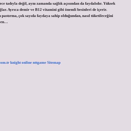
dece tadıyla değil, aynı zamanda sağlık açısından da faydalıdır. Yüksek
ağlar. Ayrıca demir ve B12 vitamini gibi önemli besinleri de içerir.
 pastırma, çok sayıda faydaya sahip olduğundan, nasıl tüketileceğini
eyen…
.com.tr
knight online
nttgame
Sitemap