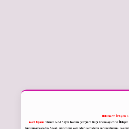
Reklam ve İletişim:
E
Yasal Uyarı:
Sitemiz, 5651 Sayılı Kanun gereğince Bilgi Teknolojileri ve İletiş
bulunmamaktadır. Ancak, üyelerimiz yazdıkları içeriklerin sorumluluğunu taşımakta