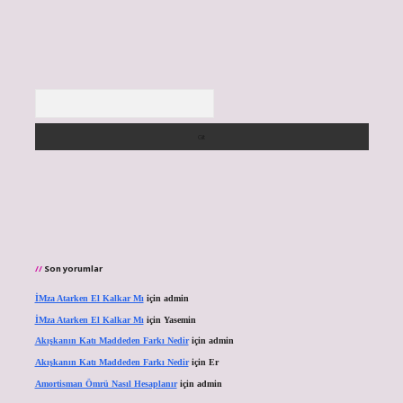
Arama
Son yorumlar
İMza Atarken El Kalkar Mı
için
admin
İMza Atarken El Kalkar Mı
için
Yasemin
Akışkanın Katı Maddeden Farkı Nedir
için
admin
Akışkanın Katı Maddeden Farkı Nedir
için
Er
Amortisman Ömrü Nasıl Hesaplanır
için
admin