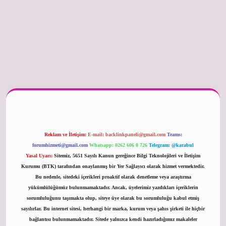
er güncel
Reklam ve İletişim:
E-mail:
backlinkpaneli@gmail.com
Teams:
forumhizmeti@gmail.com
Whatsapp: 0262 606 0 726
Telegram: @karabul
Yasal Uyarı:
Sitemiz, 5651 Sayılı Kanun gereğince Bilgi Teknolojileri ve İletişim
Kurumu (BTK) tarafından onaylanmış bir Yer Sağlayıcı olarak hizmet vermektedir.
Bu nedenle, sitedeki içerikleri proaktif olarak denetleme veya araştırma
yükümlülüğümüz bulunmamaktadır. Ancak, üyelerimiz yazdıkları içeriklerin
sorumluluğunu taşımakta olup, siteye üye olarak bu sorumluluğu kabul etmiş
sayılırlar. Bu internet sitesi, herhangi bir marka, kurum veya şahıs şirketi ile hiçbir
bağlantısı bulunmamaktadır. Sitede yalnızca kendi hazırladığımız makaleler