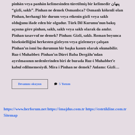
pinhān veya panhān kelimesinden türetilmiş bir kelimedir پنهان
“gizli, saklı”. Pinhan ne demek Osmanlıca? Osmanlı kökenli olan
Pinhan, herhangi bir durum veya etkenin gizli veya saklı
olduğunu ifade eden bir olgudur. Türk Dil Kurumu’nun bakış
açısına göre pinhan, saklı, saklı veya saklı olarak da anılır.
Pinhan tasavvuf ne demek? Pinhan: Gizli, saklı. Roman boyunca
biseksüelliğini herkesten gizleyen veya gizlemeye çalışan
Pinhan’ın ismi bu durumun bir başka kanıtı olarak okunabilir.
Ruz-i Muhabbet: Pinhan’ın Dürri Baba Dergâhı’ndan
ayrılmasının nedenlerinden biri de burada Ruz-i Muhabbet’e
kabul edilmemesiydi. Mira i Pinhan ne demek? Anlamı: Gizli…
Pinhan
Devamını okuyun
5 Yorum
Ne
Anlama
Gelir
https://www.herforum.net
https://imajdus.com.tr
https://estetikline.com.tr
Sitemap