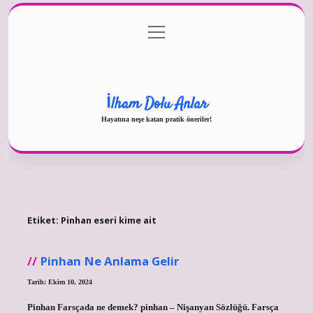
menüyü
Gizlilik Politikası
aç
Hakkımızda
Yasal Uyarı
İlham Dolu Anlar
Hayatına neşe katan pratik öneriler!
Etiket:
Pinhan eseri kime ait
Pinhan Ne Anlama Gelir
Tarih: Ekim 10, 2024
Pinhan Farsçada ne demek? pinhan – Nişanyan Sözlüğü. Farsça