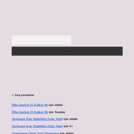
Arama
Son yorumlar
İMza Atarken El Kalkar Mı
için
admin
İMza Atarken El Kalkar Mı
için
Yasemin
Akışkanın Katı Maddeden Farkı Nedir
için
admin
Akışkanın Katı Maddeden Farkı Nedir
için
Er
Amortisman Ömrü Nasıl Hesaplanır
için
admin