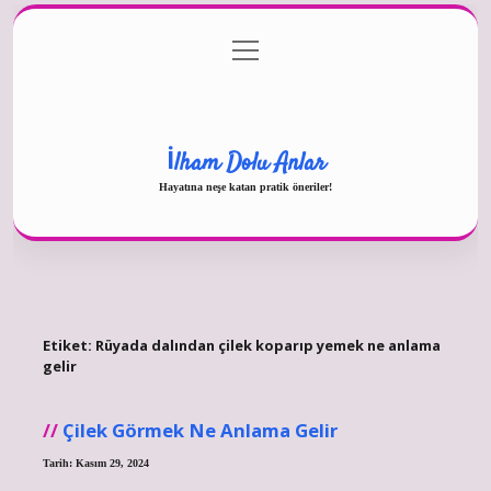
menüyü
Gizlilik Politikası
aç
Hakkımızda
Yasal Uyarı
İlham Dolu Anlar
Hayatına neşe katan pratik öneriler!
Etiket:
Rüyada dalından çilek koparıp yemek ne anlama
gelir
Çilek Görmek Ne Anlama Gelir
Tarih: Kasım 29, 2024