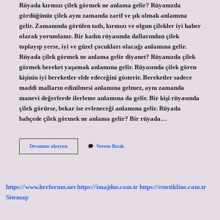
Rüyada kırmızı çilek görmek ne anlama gelir? Rüyanızda
gördüğünüz çilek aynı zamanda zarif ve şık olmak anlamına
gelir. Zamanında görülen tatlı, kırmızı ve olgun çilekler iyi haber
olarak yorumlanır. Bir kadın rüyasında dallarından çilek
toplayıp yerse, iyi ve güzel çocukları olacağı anlamına gelir.
Rüyada çilek görmek ne anlama gelir diyanet? Rüyanızda çilek
görmek bereket yaşamak anlamına gelir. Rüyasında çilek gören
kişinin iyi bereketler elde edeceğini gösterir. Bereketler sadece
maddi malların edinilmesi anlamına gelmez, aynı zamanda
manevi değerlerde ilerleme anlamına da gelir. Bir kişi rüyasında
çilek görürse, bekar ise evleneceği anlamına gelir. Rüyada
bahçede çilek görmek ne anlama gelir? Bir rüyada…
Çilek
Devamını okuyun
Yorum Bırak
Görmek
Ne
Anlama
Gelir
https://www.herforum.net
https://imajdus.com.tr
https://estetikline.com.tr
Sitemap