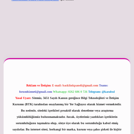
er güncel
Reklam ve İletişim:
E-mail:
backlinkpaneli@gmail.com
Teams:
forumhizmeti@gmail.com
Whatsapp: 0262 606 0 726
Telegram: @karabul
Yasal Uyarı:
Sitemiz, 5651 Sayılı Kanun gereğince Bilgi Teknolojileri ve İletişim
Kurumu (BTK) tarafından onaylanmış bir Yer Sağlayıcı olarak hizmet vermektedir.
Bu nedenle, sitedeki içerikleri proaktif olarak denetleme veya araştırma
yükümlülüğümüz bulunmamaktadır. Ancak, üyelerimiz yazdıkları içeriklerin
sorumluluğunu taşımakta olup, siteye üye olarak bu sorumluluğu kabul etmiş
sayılırlar. Bu internet sitesi, herhangi bir marka, kurum veya şahıs şirketi ile hiçbir