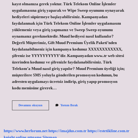
kayıt olmanıza gerek yoktur. Türk Telekom Online İşlemler
uygulamasına giriş yaparak ve Wipe Sweep oyununu oynayarak
hediyeleri süpürmeye başlayabilirsiniz. Kampanyadan
faydalanmak için Türk Telekom Online İşlemler uygulamasını
yüklemeniz veya giriş yapmanız ve Sweep Sweep oyununu
oynamanız gerekmektedir. Muud hediyesi nasıl kullanılır?
Değerli Müşterimiz, Gift Muud Premium Üyelik Paketi’nden
faydalanabilmeniz için kampanya kodunuz XXXXXXXXXXXX,
şifreniz ise YYYYYYYYYY’dir. Kampanyadan www..tr web sitesi
üzerinden kodunuz ve şifrenizle faydalanabilirsiniz. Türk
Telekom’a Muud nasıl giriş yapılır? Muud Premium üyeliği için;
müşterilere SMS yoluyla gönderilen promosyon kodunun, bu
adresten uygulamayı ücretsiz indirip, giriş yapıp promosyon
kodu menüsüne girerek…
Sil
Devamını okuyun
Yorum Bırak
Süpür
De
Muud
Nasıl
Kullanılır
https://www.herforum.net
https://imajdus.com.tr
https://estetikline.com.tr
knight online
nttgame
Sitemap