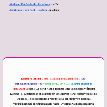
Akışkanın Katı Maddeden Farkı Nedir
için
Er
Amortisman Ömrü Nasıl Hesaplanır
için
admin
er güncel
Reklam ve İletişim:
E-mail:
backlinkpaneli@gmail.com
Teams:
forumhizmeti@gmail.com
Whatsapp: 0262 606 0 726
Telegram: @karabul
Yasal Uyarı:
Sitemiz, 5651 Sayılı Kanun gereğince Bilgi Teknolojileri ve İletişim
Kurumu (BTK) tarafından onaylanmış bir Yer Sağlayıcı olarak hizmet vermektedir.
Bu nedenle, sitedeki içerikleri proaktif olarak denetleme veya araştırma
yükümlülüğümüz bulunmamaktadır. Ancak, üyelerimiz yazdıkları içeriklerin