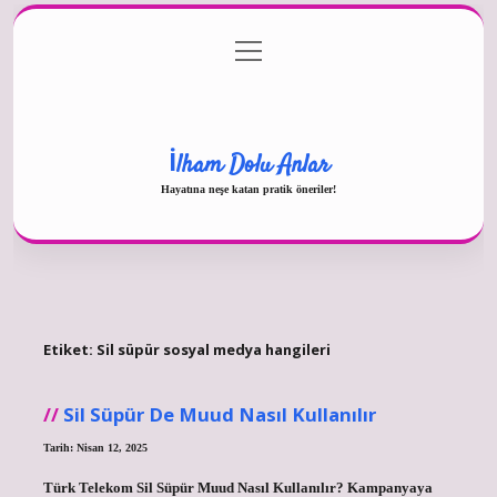
menüyü
Gizlilik Politikası
aç
Hakkımızda
Yasal Uyarı
İlham Dolu Anlar
Hayatına neşe katan pratik öneriler!
Etiket:
Sil süpür sosyal medya hangileri
Sil Süpür De Muud Nasıl Kullanılır
Tarih: Nisan 12, 2025
Türk Telekom Sil Süpür Muud Nasıl Kullanılır? Kampanyaya