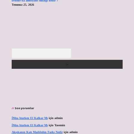
iPhone’da ambiyans müziği nedir ?
Temmuz 25, 2026
Arama
Son yorumlar
İMza Atarken El Kalkar Mı
için
admin
İMza Atarken El Kalkar Mı
için
Yasemin
Akışkanın Katı Maddeden Farkı Nedir
için
admin