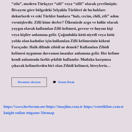
“zilu”, modern Türkçeye “zili” veya “zilli” olarak çevrilmiştir.
Rivayete göre bölgedeki Selçuklu Türkleri de bu halıları
dokurlardı ve eski Türkler bunlara “halı, cecim, chili, zili” adını
vermişlerdir. Zilli kime derler? Ülkemizde argo ve küfür olarak
yaygın olarak kullanılan Zilli kelimesi, geveze ve huysuz kişi
veya kişiler anlamına gelir. Çoğunlukla kötü niyetli veya kötü
yolda olan kadınlar için kullanılan Zilli kelimesinin kökeni
Farsçadır. Halk dilinde zibidi ne demek? Kullanılan Zibidi
kelimesi uygunsuz davranan insanlar anlamına gelir. Her kelime
kendi anlamında farklı şekilde kullanılır. Mutlaka karşınıza
çıkacak kelimelerden biri olan Zibidi kelimesi, bireylerin…
Halk
Devamını okuyun
Yorum Bırak
Arasında
Zilli
Ne
Demek
https://www.herforum.net
https://imajdus.com.tr
https://estetikline.com.tr
knight online
nttgame
Sitemap