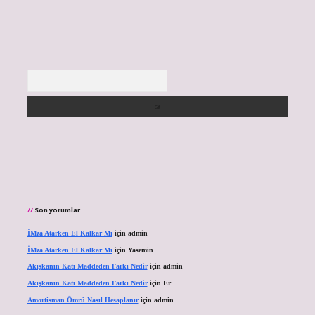
Arama
Son yorumlar
İMza Atarken El Kalkar Mı
için
admin
İMza Atarken El Kalkar Mı
için
Yasemin
Akışkanın Katı Maddeden Farkı Nedir
için
admin
Akışkanın Katı Maddeden Farkı Nedir
için
Er
Amortisman Ömrü Nasıl Hesaplanır
için
admin