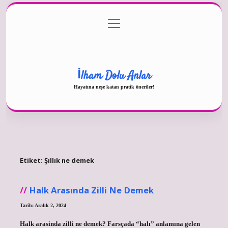
menüyü
Gizlilik Politikası
aç
Hakkımızda
Yasal Uyarı
İlham Dolu Anlar
Hayatına neşe katan pratik öneriler!
Etiket:
Şıllık ne demek
Halk Arasında Zilli Ne Demek
Tarih: Aralık 2, 2024
Halk arasinda zilli ne demek? Farsçada “halı” anlamına gelen