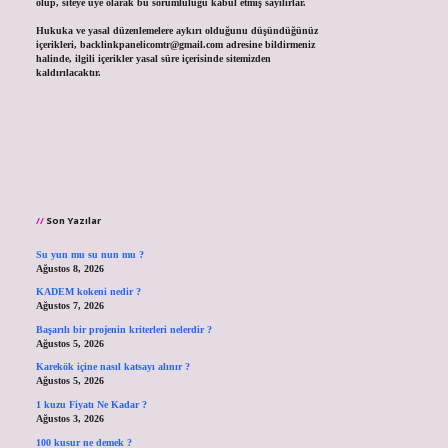
olup, siteye üye olarak bu sorumluluğu kabul etmiş sayılırlar.
Hukuka ve yasal düzenlemelere aykırı olduğunu düşündüğünüz
içerikleri,
backlinkpanelicomtr@gmail.com
adresine bildirmeniz
halinde, ilgili içerikler yasal süre içerisinde sitemizden
kaldırılacaktır.
Son Yazılar
Su yun mu su nun mu ?
Ağustos 8, 2026
KADEM kokeni nedir ?
Ağustos 7, 2026
Başarılı bir projenin kriterleri nelerdir ?
Ağustos 5, 2026
Karekök içine nasıl katsayı alınır ?
Ağustos 5, 2026
1 kuzu Fiyatı Ne Kadar ?
Ağustos 3, 2026
100 kusur ne demek ?