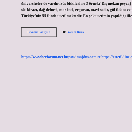
üniversiteler de vardır. Süs bitkileri ne 3 örnek? Dış mekan peyzaj
süs kirazı, dağ defnesi, mor inci, erguvan, mavi sedir, gül fidanı ve 
Türkiye’nin 55 ilinde üretilmektedir. En çok üretimin yapıldığı i
Süs
Devamını okuyun
Yorum Bırak
Bitkileri
Yetiştiriciliği
Nedir
https://www.herforum.net
https://imajdus.com.tr
https://estetikline