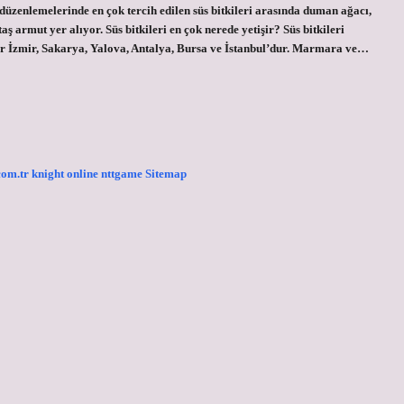
 düzenlemelerinde en çok tercih edilen süs bitkileri arasında duman ağacı,
taş armut yer alıyor. Süs bitkileri en çok nerede yetişir? Süs bitkileri
ller İzmir, Sakarya, Yalova, Antalya, Bursa ve İstanbul’dur. Marmara ve…
.com.tr
knight online
nttgame
Sitemap