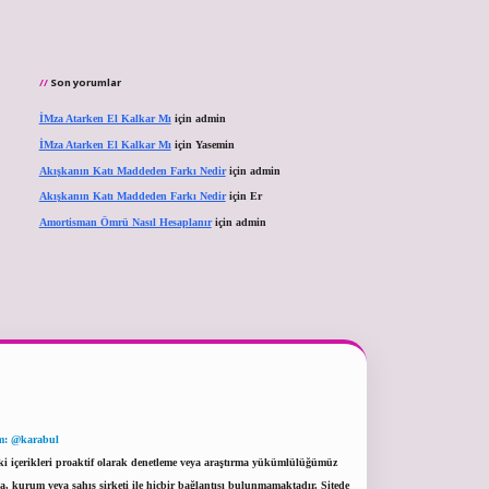
Son yorumlar
İMza Atarken El Kalkar Mı
için
admin
İMza Atarken El Kalkar Mı
için
Yasemin
Akışkanın Katı Maddeden Farkı Nedir
için
admin
Akışkanın Katı Maddeden Farkı Nedir
için
Er
Amortisman Ömrü Nasıl Hesaplanır
için
admin
m: @karabul
eki içerikleri proaktif olarak denetleme veya araştırma yükümlülüğümüz
a, kurum veya şahıs şirketi ile hiçbir bağlantısı bulunmamaktadır. Sitede