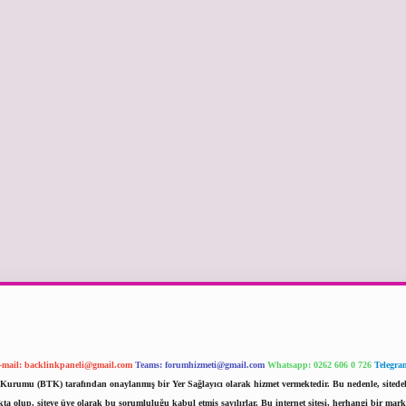
-mail:
backlinkpaneli@gmail.com
Teams:
forumhizmeti@gmail.com
Whatsapp: 0262 606 0 726
Telegra
im Kurumu (BTK) tarafından onaylanmış bir Yer Sağlayıcı olarak hizmet vermektedir. Bu nedenle, sited
 olup, siteye üye olarak bu sorumluluğu kabul etmiş sayılırlar. Bu internet sitesi, herhangi bir mark