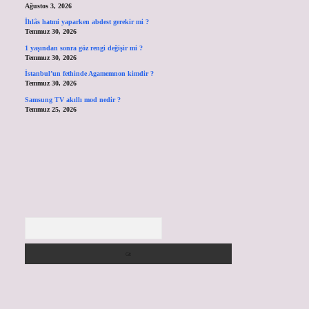
Ağustos 3, 2026
İhlâs hatmi yaparken abdest gerekir mi ?
Temmuz 30, 2026
1 yaşından sonra göz rengi değişir mi ?
Temmuz 30, 2026
İstanbul’un fethinde Agamemnon kimdir ?
Temmuz 30, 2026
Samsung TV akıllı mod nedir ?
Temmuz 25, 2026
Arama