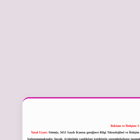
Reklam ve İletişim:
E
Yasal Uyarı:
Sitemiz, 5651 Sayılı Kanun gereğince Bilgi Teknolojileri ve İletiş
bulunmamaktadır. Ancak, üyelerimiz yazdıkları içeriklerin sorumluluğunu taşımakta