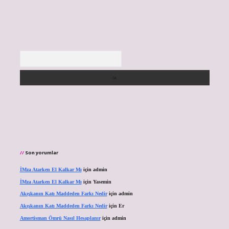
Arama
Son yorumlar
İMza Atarken El Kalkar Mı
için
admin
İMza Atarken El Kalkar Mı
için
Yasemin
Akışkanın Katı Maddeden Farkı Nedir
için
admin
Akışkanın Katı Maddeden Farkı Nedir
için
Er
Amortisman Ömrü Nasıl Hesaplanır
için
admin