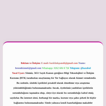
er güncel
Reklam ve İletişim:
E-mail:
backlinkpaneli@gmail.com
Teams:
forumhizmeti@gmail.com
Whatsapp: 0262 606 0 726
Telegram: @karabul
Yasal Uyarı:
Sitemiz, 5651 Sayılı Kanun gereğince Bilgi Teknolojileri ve İletişim
Kurumu (BTK) tarafından onaylanmış bir Yer Sağlayıcı olarak hizmet vermektedir.
Bu nedenle, sitedeki içerikleri proaktif olarak denetleme veya araştırma
yükümlülüğümüz bulunmamaktadır. Ancak, üyelerimiz yazdıkları içeriklerin
sorumluluğunu taşımakta olup, siteye üye olarak bu sorumluluğu kabul etmiş
sayılırlar. Bu internet sitesi, herhangi bir marka, kurum veya şahıs şirketi ile hiçbir
bağlantısı bulunmamaktadır. Sitede yalnızca kendi hazırladığımız makaleler