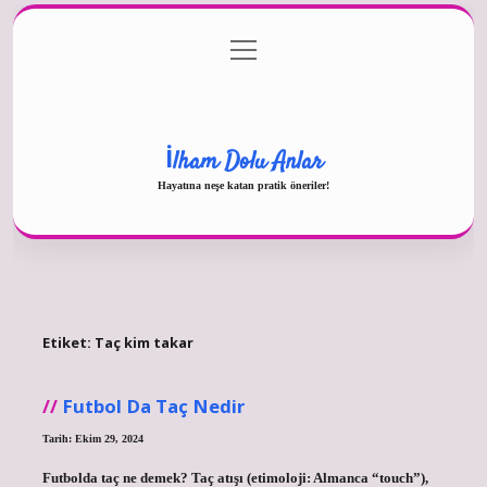
menüyü
Gizlilik Politikası
aç
Hakkımızda
Yasal Uyarı
İlham Dolu Anlar
Hayatına neşe katan pratik öneriler!
Etiket:
Taç kim takar
Futbol Da Taç Nedir
Tarih: Ekim 29, 2024
Futbolda taç ne demek? Taç atışı (etimoloji: Almanca “touch”),