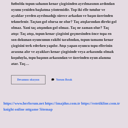
futbolda topun sahanın kenar çizgisinden ayrılmasının ardından
oyunu yeniden başlatma yöntemidir. Top iki elle tutulur ve
ayaklar yerden ayrılmadığı sürece arkadan ve başın üzerinden
tekmelenir. Taçtan gol olursa ne olur? Taç atışlarından direkt gol
olmaz. Yani taç atışından gol olmaz. Taç ne zaman olur? Taç
atışı: Taç atışı, topun kenar çizgisini geçmesinden önce topa en
son dokunan oyuncunun rakibi tarafından, topun tamamı kenar
çizgisini terk ederken yapılır. Atışı yapan oyuncu topu ellerinin
arasına alır ve ayakları kenar çizgisinde veya arkasında olmak
koşuluyla, topu başının arkasından ve üzerinden oyun alanına
atar. Taç…
Futbol
Devamını okuyun
Yorum Bırak
Da
Taç
Nedir
https://www.herforum.net
https://imajdus.com.tr
https://estetikline.com.tr
knight online
nttgame
Sitemap