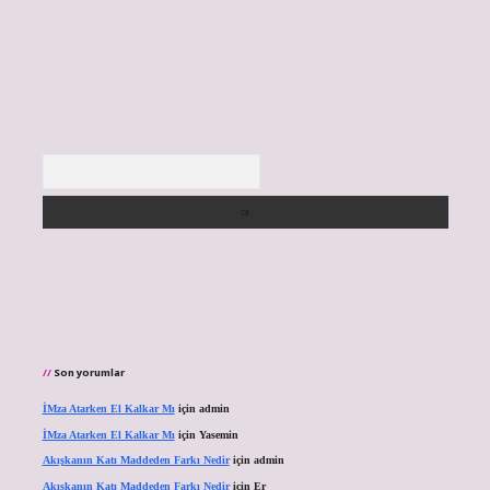
Arama
Son yorumlar
İMza Atarken El Kalkar Mı
için
admin
İMza Atarken El Kalkar Mı
için
Yasemin
Akışkanın Katı Maddeden Farkı Nedir
için
admin
Akışkanın Katı Maddeden Farkı Nedir
için
Er