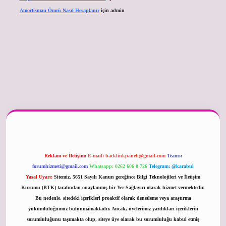
Amortisman Ömrü Nasıl Hesaplanır
için
admin
r güncel
Reklam ve İletişim:
E-mail:
backlinkpaneli@gmail.com
Teams:
forumhizmeti@gmail.com
Whatsapp: 0262 606 0 726
Telegram: @karabul
Yasal Uyarı:
Sitemiz, 5651 Sayılı Kanun gereğince Bilgi Teknolojileri ve İletişim
Kurumu (BTK) tarafından onaylanmış bir Yer Sağlayıcı olarak hizmet vermektedir.
Bu nedenle, sitedeki içerikleri proaktif olarak denetleme veya araştırma
yükümlülüğümüz bulunmamaktadır. Ancak, üyelerimiz yazdıkları içeriklerin
sorumluluğunu taşımakta olup, siteye üye olarak bu sorumluluğu kabul etmiş