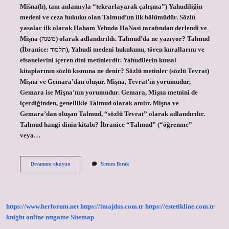
Mišna(h), tam anlamıyla “tekrarlayarak çalışma”) Yahudiliğin
medeni ve ceza hukuku olan Talmud’un ilk bölümüdür. Sözlü
yasalar ilk olarak Haham Yehuda HaNasi tarafından derlendi ve
Mişna (משנה) olarak adlandırıldı. Talmud’da ne yazıyor? Talmud
(İbranice: תלמוד), Yahudi medeni hukukunu, tören kurallarını ve
efsanelerini içeren dini metinlerdir. Yahudilerin kutsal
kitaplarının sözlü kısmına ne denir? Sözlü metinler (sözlü Tevrat)
Mişna ve Gemara’dan oluşur. Mişna, Tevrat’ın yorumudur,
Gemara ise Mişna’nın yorumudur. Gemara, Mişna metnini de
içerdiğinden, genellikle Talmud olarak anılır. Mişna ve
Gemara’dan oluşan Talmud, “sözlü Tevrat” olarak adlandırılır.
Talmud hangi dinin kitabı? İbranice “Talmud” (“öğrenme”
veya…
Mişna
Devamını okuyun
Yorum Bırak
Ve
Gemara
Nedir
https://www.herforum.net
https://imajdus.com.tr
https://estetikline.com.tr
knight online
nttgame
Sitemap