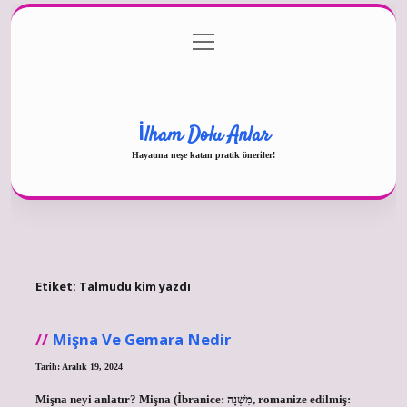
menüyü
Gizlilik Politikası
aç
Hakkımızda
Yasal Uyarı
İlham Dolu Anlar
Hayatına neşe katan pratik öneriler!
Etiket:
Talmudu kim yazdı
Mişna Ve Gemara Nedir
Tarih: Aralık 19, 2024
Mişna neyi anlatır? Mişna (İbranice: מִשְׁנָה, romanize edilmiş: