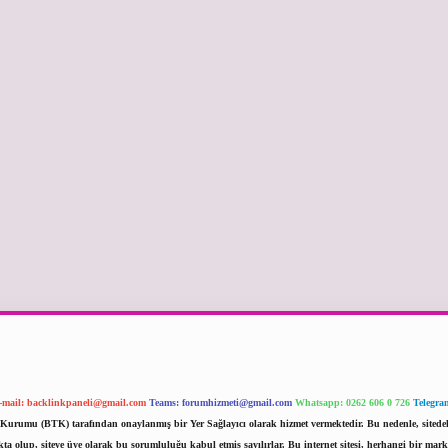
-mail:
backlinkpaneli@gmail.com
Teams:
forumhizmeti@gmail.com
Whatsapp: 0262 606 0 726
Telegra
im Kurumu (BTK) tarafından onaylanmış bir Yer Sağlayıcı olarak hizmet vermektedir. Bu nedenle, sited
 olup, siteye üye olarak bu sorumluluğu kabul etmiş sayılırlar. Bu internet sitesi, herhangi bir mark