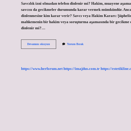
Savcılık izni olmadan telefon dinlenir mi? Hakim, muayene aşamas
savcısı da gecikmeler durumunda karar vermek mümkündür. Ancak 
dinlenmesine kim karar verir? Savcı veya Hakim Kararı: Şüphelini
mahkemenin bir hakim veya soruşturma aşamasında bir gecikme 
dinlenir mi?…
Hangi
Devamını okuyun
Yorum Bırak
Davalarda
Telefon
Dinlenir
https://www.herforum.net
https://imajdus.com.tr
https://estetikline