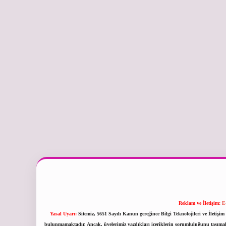
Reklam ve İletişim:
E
Yasal Uyarı:
Sitemiz, 5651 Sayılı Kanun gereğince Bilgi Teknolojileri ve İletiş
bulunmamaktadır. Ancak, üyelerimiz yazdıkları içeriklerin sorumluluğunu taşımakta