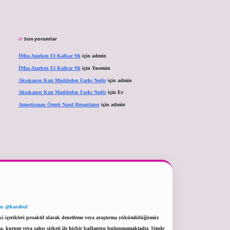
Son yorumlar
İMza Atarken El Kalkar Mı
için
admin
İMza Atarken El Kalkar Mı
için
Yasemin
Akışkanın Katı Maddeden Farkı Nedir
için
admin
Akışkanın Katı Maddeden Farkı Nedir
için
Er
Amortisman Ömrü Nasıl Hesaplanır
için
admin
m: @karabul
eki içerikleri proaktif olarak denetleme veya araştırma yükümlülüğümüz
a, kurum veya şahıs şirketi ile hiçbir bağlantısı bulunmamaktadır. Sitede