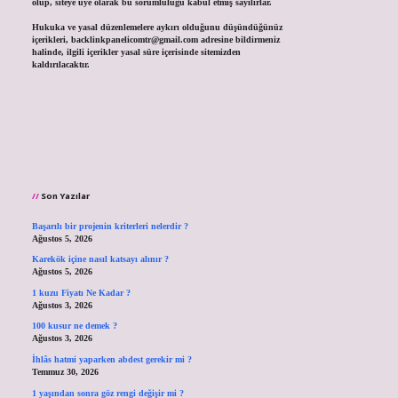
olup, siteye üye olarak bu sorumluluğu kabul etmiş sayılırlar.
Hukuka ve yasal düzenlemelere aykırı olduğunu düşündüğünüz
içerikleri,
backlinkpanelicomtr@gmail.com
adresine bildirmeniz
halinde, ilgili içerikler yasal süre içerisinde sitemizden
kaldırılacaktır.
Son Yazılar
Başarılı bir projenin kriterleri nelerdir ?
Ağustos 5, 2026
Karekök içine nasıl katsayı alınır ?
Ağustos 5, 2026
1 kuzu Fiyatı Ne Kadar ?
Ağustos 3, 2026
100 kusur ne demek ?
Ağustos 3, 2026
İhlâs hatmi yaparken abdest gerekir mi ?
Temmuz 30, 2026
1 yaşından sonra göz rengi değişir mi ?