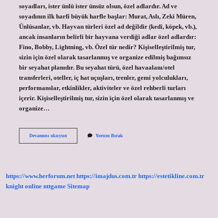
soyadları, ister ünlü ister ünsüz olsun, özel adlardır. Ad ve
soyadının ilk harfi büyük harfle başlar: Murat, Aslı, Zeki Müren,
Ünlüsanlar, vb. Hayvan türleri özel ad değildir (kedi, köpek, vb.),
ancak insanların belirli bir hayvana verdiği adlar özel adlardır:
Fino, Bobby, Lightning, vb. Özel tür nedir? Kişiselleştirilmiş tur,
sizin için özel olarak tasarlanmış ve organize edilmiş bağımsız
bir seyahat planıdır. Bu seyahat türü, özel havaalanı/otel
transferleri, oteller, iç hat uçuşları, trenler, gemi yolculukları,
performanslar, etkinlikler, aktiviteler ve özel rehberli turları
içerir. Kişiselleştirilmiş tur, sizin için özel olarak tasarlanmış ve
organize…
Özel
Devamını okuyun
Yorum Bırak
Ad
Ve
Tür
Adı
Ne
https://www.herforum.net
https://imajdus.com.tr
https://estetikline.com.tr
Demek
knight online
nttgame
Sitemap