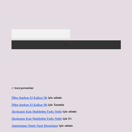
Arama
Son yorumlar
İMza Atarken El Kalkar Mı
için
admin
İMza Atarken El Kalkar Mı
için
Yasemin
Akışkanın Katı Maddeden Farkı Nedir
için
admin
Akışkanın Katı Maddeden Farkı Nedir
için
Er
Amortisman Ömrü Nasıl Hesaplanır
için
admin