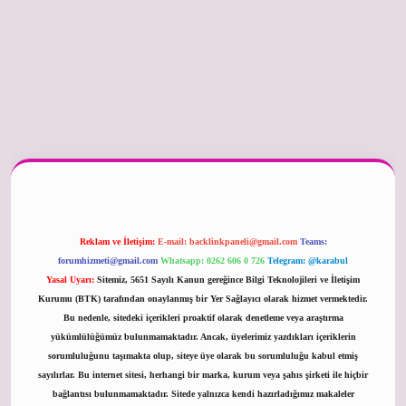
er güncel
Reklam ve İletişim:
E-mail:
backlinkpaneli@gmail.com
Teams:
forumhizmeti@gmail.com
Whatsapp: 0262 606 0 726
Telegram: @karabul
Yasal Uyarı:
Sitemiz, 5651 Sayılı Kanun gereğince Bilgi Teknolojileri ve İletişim
Kurumu (BTK) tarafından onaylanmış bir Yer Sağlayıcı olarak hizmet vermektedir.
Bu nedenle, sitedeki içerikleri proaktif olarak denetleme veya araştırma
yükümlülüğümüz bulunmamaktadır. Ancak, üyelerimiz yazdıkları içeriklerin
sorumluluğunu taşımakta olup, siteye üye olarak bu sorumluluğu kabul etmiş
sayılırlar. Bu internet sitesi, herhangi bir marka, kurum veya şahıs şirketi ile hiçbir
bağlantısı bulunmamaktadır. Sitede yalnızca kendi hazırladığımız makaleler