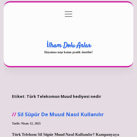
menüyü
Gizlilik Politikası
aç
Hakkımızda
Yasal Uyarı
İlham Dolu Anlar
Hayatına neşe katan pratik öneriler!
Etiket:
Türk Telekomun Muud hediyesi nedir
Sil Süpür De Muud Nasıl Kullanılır
Tarih: Nisan 12, 2025
Türk Telekom Sil Süpür Muud Nasıl Kullanılır? Kampanyaya