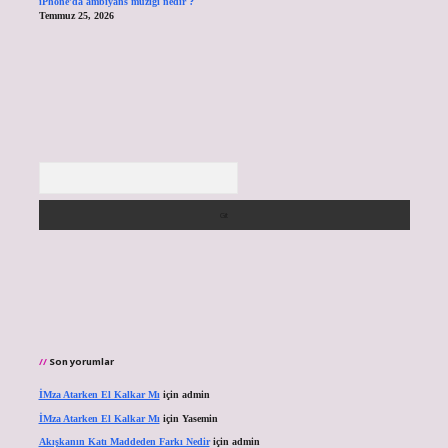
iPhone’da ambiyans müziği nedir ?
Temmuz 25, 2026
Arama
Son yorumlar
İMza Atarken El Kalkar Mı
için
admin
İMza Atarken El Kalkar Mı
için
Yasemin
Akışkanın Katı Maddeden Farkı Nedir
için
admin