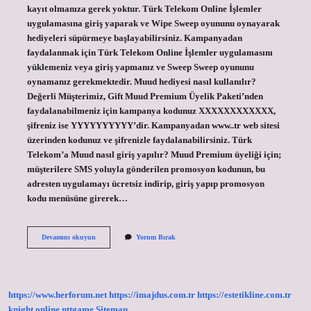
kayıt olmanıza gerek yoktur. Türk Telekom Online İşlemler
uygulamasına giriş yaparak ve Wipe Sweep oyununu oynayarak
hediyeleri süpürmeye başlayabilirsiniz. Kampanyadan
faydalanmak için Türk Telekom Online İşlemler uygulamasını
yüklemeniz veya giriş yapmanız ve Sweep Sweep oyununu
oynamanız gerekmektedir. Muud hediyesi nasıl kullanılır?
Değerli Müşterimiz, Gift Muud Premium Üyelik Paketi’nden
faydalanabilmeniz için kampanya kodunuz XXXXXXXXXXXX,
şifreniz ise YYYYYYYYYY’dir. Kampanyadan www..tr web sitesi
üzerinden kodunuz ve şifrenizle faydalanabilirsiniz. Türk
Telekom’a Muud nasıl giriş yapılır? Muud Premium üyeliği için;
müşterilere SMS yoluyla gönderilen promosyon kodunun, bu
adresten uygulamayı ücretsiz indirip, giriş yapıp promosyon
kodu menüsüne girerek…
Sil
Devamını okuyun
Yorum Bırak
Süpür
De
Muud
Nasıl
Kullanılır
https://www.herforum.net
https://imajdus.com.tr
https://estetikline.com.tr
knight online
nttgame
Sitemap