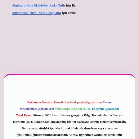
Akışkanın Katı Maddeden Farkı Nedir
için
Er
Amortisman Ömrü Nasıl Hesaplanır
için
admin
er güncel
Reklam ve İletişim:
E-mail:
backlinkpaneli@gmail.com
Teams:
forumhizmeti@gmail.com
Whatsapp: 0262 606 0 726
Telegram: @karabul
Yasal Uyarı:
Sitemiz, 5651 Sayılı Kanun gereğince Bilgi Teknolojileri ve İletişim
Kurumu (BTK) tarafından onaylanmış bir Yer Sağlayıcı olarak hizmet vermektedir.
Bu nedenle, sitedeki içerikleri proaktif olarak denetleme veya araştırma
yükümlülüğümüz bulunmamaktadır. Ancak, üyelerimiz yazdıkları içeriklerin