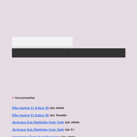
Arama
Son yorumlar
İMza Atarken El Kalkar Mı
için
admin
İMza Atarken El Kalkar Mı
için
Yasemin
Akışkanın Katı Maddeden Farkı Nedir
için
admin
Akışkanın Katı Maddeden Farkı Nedir
için
Er
Amortisman Ömrü Nasıl Hesaplanır
için
admin