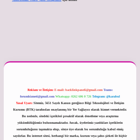
er güncel
Reklam ve İletişim:
E-mail:
backlinkpaneli@gmail.com
Teams:
forumhizmeti@gmail.com
Whatsapp: 0262 606 0 726
Telegram: @karabul
Yasal Uyarı:
Sitemiz, 5651 Sayılı Kanun gereğince Bilgi Teknolojileri ve İletişim
Kurumu (BTK) tarafından onaylanmış bir Yer Sağlayıcı olarak hizmet vermektedir.
Bu nedenle, sitedeki içerikleri proaktif olarak denetleme veya araştırma
yükümlülüğümüz bulunmamaktadır. Ancak, üyelerimiz yazdıkları içeriklerin
sorumluluğunu taşımakta olup, siteye üye olarak bu sorumluluğu kabul etmiş
sayılırlar. Bu internet sitesi, herhangi bir marka, kurum veya şahıs şirketi ile hiçbir