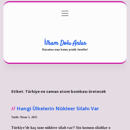
menüyü
Gizlilik Politikası
aç
Hakkımızda
Yasal Uyarı
İlham Dolu Anlar
Hayatına neşe katan pratik öneriler!
Etiket:
Türkiye ne zaman atom bombası üretecek
Hangi Ülkelerin Nükleer Silahı Var
Tarih: Nisan 5, 2025
Türkiye’de kaç tane nükleer silah var? Söz konusu silahlar o