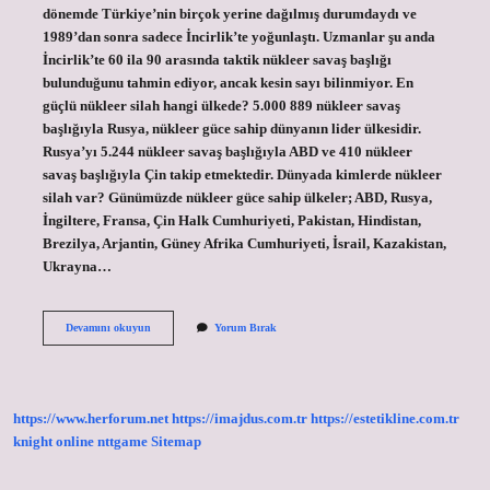
dönemde Türkiye’nin birçok yerine dağılmış durumdaydı ve
1989’dan sonra sadece İncirlik’te yoğunlaştı. Uzmanlar şu anda
İncirlik’te 60 ila 90 arasında taktik nükleer savaş başlığı
bulunduğunu tahmin ediyor, ancak kesin sayı bilinmiyor. En
güçlü nükleer silah hangi ülkede? 5.000 889 nükleer savaş
başlığıyla Rusya, nükleer güce sahip dünyanın lider ülkesidir.
Rusya’yı 5.244 nükleer savaş başlığıyla ABD ve 410 nükleer
savaş başlığıyla Çin takip etmektedir. Dünyada kimlerde nükleer
silah var? Günümüzde nükleer güce sahip ülkeler; ABD, Rusya,
İngiltere, Fransa, Çin Halk Cumhuriyeti, Pakistan, Hindistan,
Brezilya, Arjantin, Güney Afrika Cumhuriyeti, İsrail, Kazakistan,
Ukrayna…
Hangi
Devamını okuyun
Yorum Bırak
Ülkelerin
Nükleer
Silahı
Var
https://www.herforum.net
https://imajdus.com.tr
https://estetikline.com.tr
knight online
nttgame
Sitemap