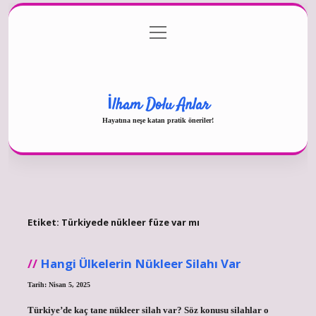
menüyü
Gizlilik Politikası
aç
Hakkımızda
Yasal Uyarı
İlham Dolu Anlar
Hayatına neşe katan pratik öneriler!
Etiket:
Türkiyede nükleer füze var mı
Hangi Ülkelerin Nükleer Silahı Var
Tarih: Nisan 5, 2025
Türkiye’de kaç tane nükleer silah var? Söz konusu silahlar o