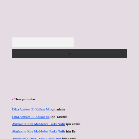
Arama
Son yorumlar
İMza Atarken El Kalkar Mı
için
admin
İMza Atarken El Kalkar Mı
için
Yasemin
Akışkanın Katı Maddeden Farkı Nedir
için
admin
Akışkanın Katı Maddeden Farkı Nedir
için
Er
Amortisman Ömrü Nasıl Hesaplanır
için
admin