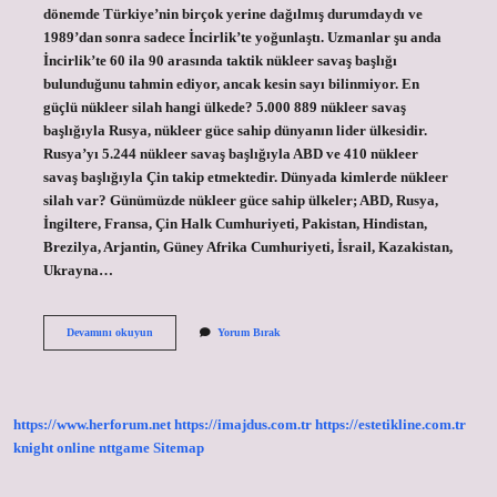
dönemde Türkiye’nin birçok yerine dağılmış durumdaydı ve
1989’dan sonra sadece İncirlik’te yoğunlaştı. Uzmanlar şu anda
İncirlik’te 60 ila 90 arasında taktik nükleer savaş başlığı
bulunduğunu tahmin ediyor, ancak kesin sayı bilinmiyor. En
güçlü nükleer silah hangi ülkede? 5.000 889 nükleer savaş
başlığıyla Rusya, nükleer güce sahip dünyanın lider ülkesidir.
Rusya’yı 5.244 nükleer savaş başlığıyla ABD ve 410 nükleer
savaş başlığıyla Çin takip etmektedir. Dünyada kimlerde nükleer
silah var? Günümüzde nükleer güce sahip ülkeler; ABD, Rusya,
İngiltere, Fransa, Çin Halk Cumhuriyeti, Pakistan, Hindistan,
Brezilya, Arjantin, Güney Afrika Cumhuriyeti, İsrail, Kazakistan,
Ukrayna…
Hangi
Devamını okuyun
Yorum Bırak
Ülkelerin
Nükleer
Silahı
Var
https://www.herforum.net
https://imajdus.com.tr
https://estetikline.com.tr
knight online
nttgame
Sitemap