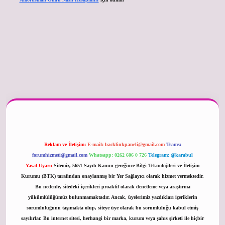
er güncel
Reklam ve İletişim:
E-mail:
backlinkpaneli@gmail.com
Teams:
forumhizmeti@gmail.com
Whatsapp: 0262 606 0 726
Telegram: @karabul
Yasal Uyarı:
Sitemiz, 5651 Sayılı Kanun gereğince Bilgi Teknolojileri ve İletişim
Kurumu (BTK) tarafından onaylanmış bir Yer Sağlayıcı olarak hizmet vermektedir.
Bu nedenle, sitedeki içerikleri proaktif olarak denetleme veya araştırma
yükümlülüğümüz bulunmamaktadır. Ancak, üyelerimiz yazdıkları içeriklerin
sorumluluğunu taşımakta olup, siteye üye olarak bu sorumluluğu kabul etmiş
sayılırlar. Bu internet sitesi, herhangi bir marka, kurum veya şahıs şirketi ile hiçbir