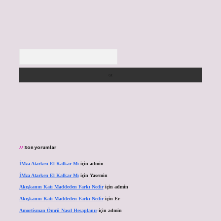
Arama
Son yorumlar
İMza Atarken El Kalkar Mı
için
admin
İMza Atarken El Kalkar Mı
için
Yasemin
Akışkanın Katı Maddeden Farkı Nedir
için
admin
Akışkanın Katı Maddeden Farkı Nedir
için
Er
Amortisman Ömrü Nasıl Hesaplanır
için
admin