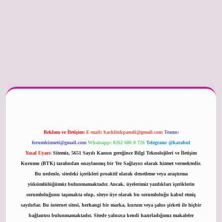
er güncel
Reklam ve İletişim:
E-mail:
backlinkpaneli@gmail.com
Teams:
forumhizmeti@gmail.com
Whatsapp: 0262 606 0 726
Telegram: @karabul
Yasal Uyarı:
Sitemiz, 5651 Sayılı Kanun gereğince Bilgi Teknolojileri ve İletişim
Kurumu (BTK) tarafından onaylanmış bir Yer Sağlayıcı olarak hizmet vermektedir.
Bu nedenle, sitedeki içerikleri proaktif olarak denetleme veya araştırma
yükümlülüğümüz bulunmamaktadır. Ancak, üyelerimiz yazdıkları içeriklerin
sorumluluğunu taşımakta olup, siteye üye olarak bu sorumluluğu kabul etmiş
sayılırlar. Bu internet sitesi, herhangi bir marka, kurum veya şahıs şirketi ile hiçbir
bağlantısı bulunmamaktadır. Sitede yalnızca kendi hazırladığımız makaleler