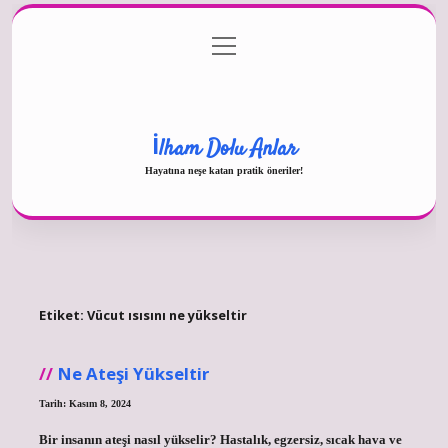
menüyü
Gizlilik Politikası
aç
Hakkımızda
Yasal Uyarı
İlham Dolu Anlar
Hayatına neşe katan pratik öneriler!
Etiket:
Vücut ısısını ne yükseltir
Ne Ateşi Yükseltir
Tarih: Kasım 8, 2024
Bir insanın ateşi nasıl yükselir? Hastalık, egzersiz, sıcak hava ve