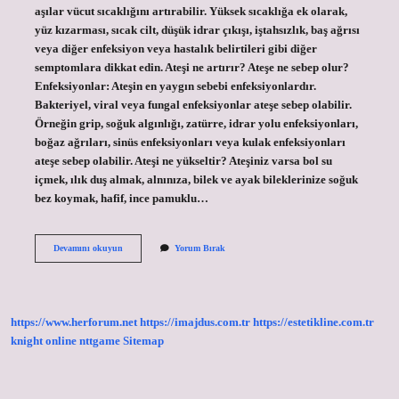
aşılar vücut sıcaklığını artırabilir. Yüksek sıcaklığa ek olarak,
yüz kızarması, sıcak cilt, düşük idrar çıkışı, iştahsızlık, baş ağrısı
veya diğer enfeksiyon veya hastalık belirtileri gibi diğer
semptomlara dikkat edin. Ateşi ne artırır? Ateşe ne sebep olur?
Enfeksiyonlar: Ateşin en yaygın sebebi enfeksiyonlardır.
Bakteriyel, viral veya fungal enfeksiyonlar ateşe sebep olabilir.
Örneğin grip, soğuk algınlığı, zatürre, idrar yolu enfeksiyonları,
boğaz ağrıları, sinüs enfeksiyonları veya kulak enfeksiyonları
ateşe sebep olabilir. Ateşi ne yükseltir? Ateşiniz varsa bol su
içmek, ılık duş almak, alnınıza, bilek ve ayak bileklerinize soğuk
bez koymak, hafif, ince pamuklu…
Ne
Devamını okuyun
Yorum Bırak
Ateşi
Yükseltir
https://www.herforum.net
https://imajdus.com.tr
https://estetikline.com.tr
knight online
nttgame
Sitemap