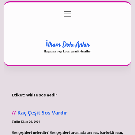
menüyü
Gizlilik Politikası
aç
Hakkımızda
Yasal Uyarı
İlham Dolu Anlar
Hayatına neşe katan pratik öneriler!
Etiket:
White sos nedir
Kaç Çeşit Sos Vardır
Tarih: Ekim 26, 2024
Sos çeşitleri nelerdir? Sos çeşitleri arasında acı sos, barbekü sosu,