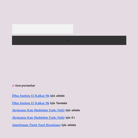
Arama
Son yorumlar
İMza Atarken El Kalkar Mı
için
admin
İMza Atarken El Kalkar Mı
için
Yasemin
Akışkanın Katı Maddeden Farkı Nedir
için
admin
Akışkanın Katı Maddeden Farkı Nedir
için
Er
Amortisman Ömrü Nasıl Hesaplanır
için
admin