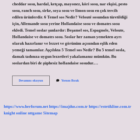
cheddar sosu, hardal, ketçap, mayonez, köri sosu, nar ekşisi, pesto
sosu, ranch sosu, sirke, soya sosu ve limon sosu en çok tercih
edilen ürünlerdir. 6 Temel sos Nedir? Velouté sosundan türetildiği
için, Allemande sosu yerine Hollandaise sosu ve domates sosu
ekledi. Temel soslar şunlardır: Beşamel sos, Espagnole, Veloute,
Hollandaise ve domates sosu. Soslar her zaman yemekten ayrı
olarak hazırlanır ve lezzet ve görünüm açısından eşlik eden
yemeği tamamlar. Aşçılıkta 5 Temel sos Nedir? Bu 5 temel sosla,
damak tadınıza uygun lezzetleri yakalamanız mümkün. Bu
soslardan biri de şüphesiz hollandaise sosudur.…
Kaç
Devamını okuyun
Yorum Bırak
Çeşit
Sos
Vardır
https://www.herforum.net
https://imajdus.com.tr
https://estetikline.com.tr
knight online
nttgame
Sitemap