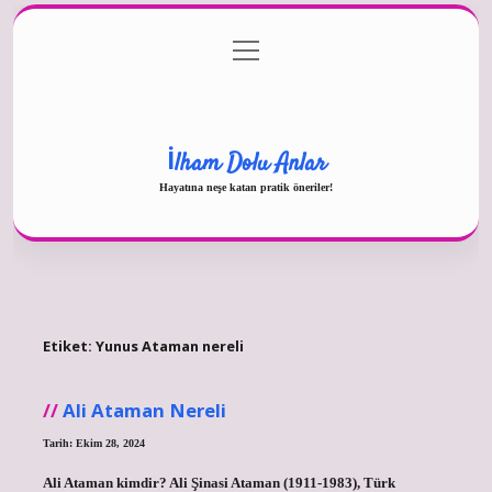
menüyü
Gizlilik Politikası
aç
Hakkımızda
Yasal Uyarı
İlham Dolu Anlar
Hayatına neşe katan pratik öneriler!
Etiket:
Yunus Ataman nereli
Ali Ataman Nereli
Tarih: Ekim 28, 2024
Ali Ataman kimdir? Ali Şinasi Ataman (1911-1983), Türk