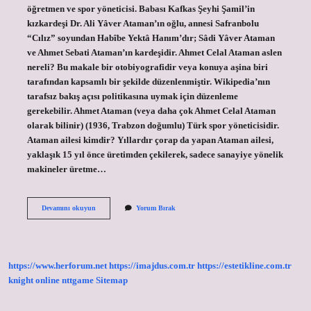
öğretmen ve spor yöneticisi. Babası Kafkas Şeyhi Şamil’in
kızkardeşi Dr. Ali Yâver Ataman’ın oğlu, annesi Safranbolu
“Cılız” soyundan Habîbe Yektâ Hanım’dır; Sâdi Yâver Ataman
ve Ahmet Sebati Ataman’ın kardeşidir. Ahmet Celal Ataman aslen
nereli? Bu makale bir otobiyografidir veya konuya aşina biri
tarafından kapsamlı bir şekilde düzenlenmiştir. Wikipedia’nın
tarafsız bakış açısı politikasına uymak için düzenleme
gerekebilir. Ahmet Ataman (veya daha çok Ahmet Celal Ataman
olarak bilinir) (1936, Trabzon doğumlu) Türk spor yöneticisidir.
Ataman ailesi kimdir? Yıllardır çorap da yapan Ataman ailesi,
yaklaşık 15 yıl önce üretimden çekilerek, sadece sanayiye yönelik
makineler üretme…
Ali
Devamını okuyun
Yorum Bırak
Ataman
Nereli
https://www.herforum.net
https://imajdus.com.tr
https://estetikline.com.tr
knight online
nttgame
Sitemap