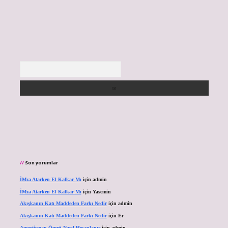
Arama
Son yorumlar
İMza Atarken El Kalkar Mı
için
admin
İMza Atarken El Kalkar Mı
için
Yasemin
Akışkanın Katı Maddeden Farkı Nedir
için
admin
Akışkanın Katı Maddeden Farkı Nedir
için
Er
Amortisman Ömrü Nasıl Hesaplanır
için
admin