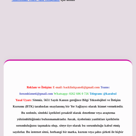
er güncel
Reklam ve İletişim:
E-mail:
backlinkpaneli@gmail.com
Teams:
forumhizmeti@gmail.com
Whatsapp: 0262 606 0 726
Telegram: @karabul
Yasal Uyarı:
Sitemiz, 5651 Sayılı Kanun gereğince Bilgi Teknolojileri ve İletişim
Kurumu (BTK) tarafından onaylanmış bir Yer Sağlayıcı olarak hizmet vermektedir.
Bu nedenle, sitedeki içerikleri proaktif olarak denetleme veya araştırma
yükümlülüğümüz bulunmamaktadır. Ancak, üyelerimiz yazdıkları içeriklerin
sorumluluğunu taşımakta olup, siteye üye olarak bu sorumluluğu kabul etmiş
sayılırlar. Bu internet sitesi, herhangi bir marka, kurum veya şahıs şirketi ile hiçbir