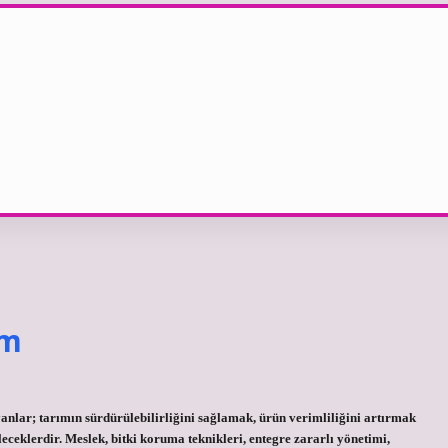
üm
lar; tarımın sürdürülebilirliğini sağlamak, ürün verimliliğini artırmak
leceklerdir. Meslek, bitki koruma teknikleri, entegre zararlı yönetimi,