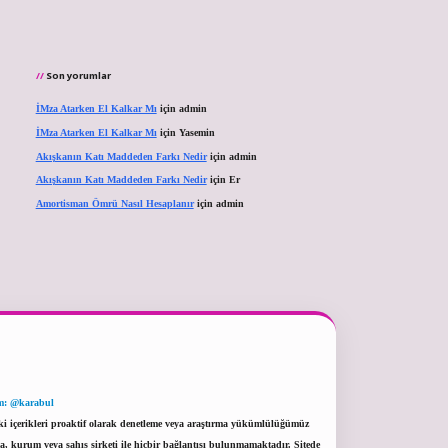
Son yorumlar
İMza Atarken El Kalkar Mı
için
admin
İMza Atarken El Kalkar Mı
için
Yasemin
Akışkanın Katı Maddeden Farkı Nedir
için
admin
Akışkanın Katı Maddeden Farkı Nedir
için
Er
Amortisman Ömrü Nasıl Hesaplanır
için
admin
m: @karabul
eki içerikleri proaktif olarak denetleme veya araştırma yükümlülüğümüz
a, kurum veya şahıs şirketi ile hiçbir bağlantısı bulunmamaktadır. Sitede