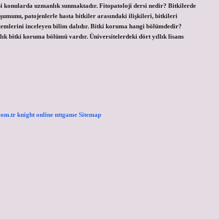
gibi konularda uzmanlık sunmaktadır. Fitopatoloji dersi nedir? Bitkilerde
şumunu, patojenlerle hasta bitkiler arasındaki ilişkileri, bitkileri
ntemlerini inceleyen bilim dalıdır. Bitki koruma hangi bölümdedir?
ık bitki koruma bölümü vardır. Üniversitelerdeki dört yıllık lisans
.com.tr
knight online
nttgame
Sitemap