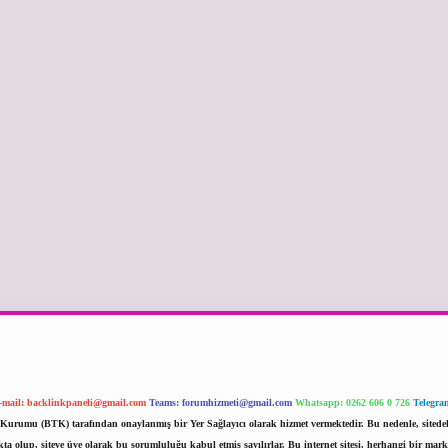
-mail:
backlinkpaneli@gmail.com
Teams:
forumhizmeti@gmail.com
Whatsapp: 0262 606 0 726
Telegra
im Kurumu (BTK) tarafından onaylanmış bir Yer Sağlayıcı olarak hizmet vermektedir. Bu nedenle, sited
 olup, siteye üye olarak bu sorumluluğu kabul etmiş sayılırlar. Bu internet sitesi, herhangi bir mark