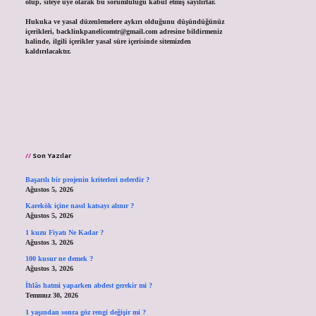
olup, siteye üye olarak bu sorumluluğu kabul etmiş sayılırlar.
Hukuka ve yasal düzenlemelere aykırı olduğunu düşündüğünüz
içerikleri,
backlinkpanelicomtr@gmail.com
adresine bildirmeniz
halinde, ilgili içerikler yasal süre içerisinde sitemizden
kaldırılacaktır.
Son Yazılar
Başarılı bir projenin kriterleri nelerdir ?
Ağustos 5, 2026
Karekök içine nasıl katsayı alınır ?
Ağustos 5, 2026
1 kuzu Fiyatı Ne Kadar ?
Ağustos 3, 2026
100 kusur ne demek ?
Ağustos 3, 2026
İhlâs hatmi yaparken abdest gerekir mi ?
Temmuz 30, 2026
1 yaşından sonra göz rengi değişir mi ?