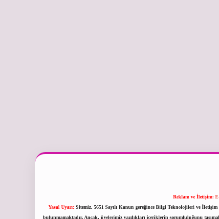
Reklam ve İletişim:
E
Yasal Uyarı:
Sitemiz, 5651 Sayılı Kanun gereğince Bilgi Teknolojileri ve İletiş
bulunmamaktadır. Ancak, üyelerimiz yazdıkları içeriklerin sorumluluğunu taşımakta