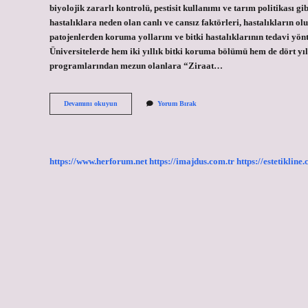
biyolojik zararlı kontrolü, pestisit kullanımı ve tarım politikası 
hastalıklara neden olan canlı ve cansız faktörleri, hastalıkların olu
patojenlerden koruma yollarını ve bitki hastalıklarının tedavi yö
Üniversitelerde hem iki yıllık bitki koruma bölümü hem de dört yıll
programlarından mezun olanlara “Ziraat…
Fitopatoloji
Devamını okuyun
Yorum Bırak
Hangi
Bölüm
https://www.herforum.net
https://imajdus.com.tr
https://estetikline