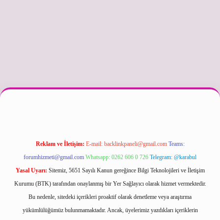
per güncel
Reklam ve İletişim:
E-mail:
backlinkpaneli@gmail.com
Teams:
forumhizmeti@gmail.com
Whatsapp: 0262 606 0 726
Telegram: @karabul
Yasal Uyarı:
Sitemiz, 5651 Sayılı Kanun gereğince Bilgi Teknolojileri ve İletişim
Kurumu (BTK) tarafından onaylanmış bir Yer Sağlayıcı olarak hizmet vermektedir.
Bu nedenle, sitedeki içerikleri proaktif olarak denetleme veya araştırma
yükümlülüğümüz bulunmamaktadır. Ancak, üyelerimiz yazdıkları içeriklerin