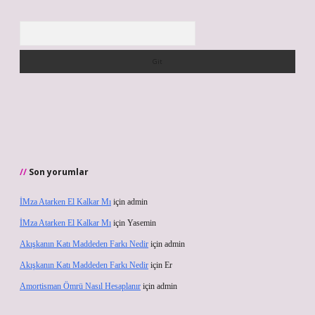
Arama
Son yorumlar
İMza Atarken El Kalkar Mı
için
admin
İMza Atarken El Kalkar Mı
için
Yasemin
Akışkanın Katı Maddeden Farkı Nedir
için
admin
Akışkanın Katı Maddeden Farkı Nedir
için
Er
Amortisman Ömrü Nasıl Hesaplanır
için
admin