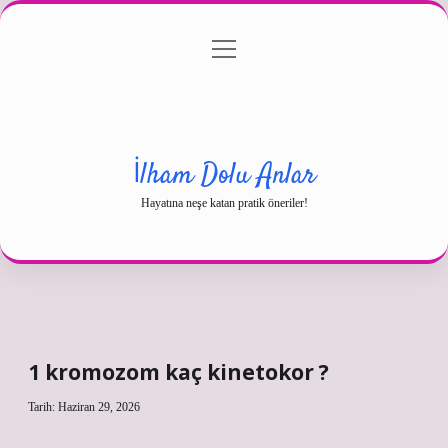
menüyü
Gizlilik Politikası
aç
Hakkımızda
Yasal Uyarı
İlham Dolu Anlar
Hayatına neşe katan pratik öneriler!
1 kromozom kaç kinetokor ?
Tarih: Haziran 29, 2026