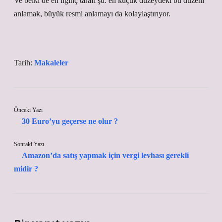
Ve belki de en ilginç tarafı şu: en küçük düzeydeki bu düzeni
anlamak, büyük resmi anlamayı da kolaylaştırıyor.
Tarih:
Makaleler
Önceki Yazı
30 Euro’yu geçerse ne olur ?
Sonraki Yazı
Amazon’da satış yapmak için vergi levhası gerekli
midir ?