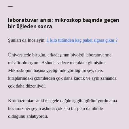
—
laboratuvar anısı: mikroskop başında geçen
bir öğleden sonra
Şunları da İnceleyin:
1 kilo tütünden kaç paket sigara çıkar ?
Üniversitede bir gün, arkadaşımın biyoloji laboratuvarına
misafir olmuştum. Aslında sadece meraktan gitmiştim.
Mikroskopun başına geçtiğimde gördüğüm şey, ders
kitaplarındaki çizimlerden çok daha kaotik ve aynı zamanda
çok daha düzenliydi.
Kromozomlar sanki rastgele dağılmış gibi görünüyordu ama
hocamız her şeyin aslında çok sıkı bir plan dahilinde
olduğunu anlatıyordu.