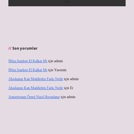
Son yorumlar
İMza Atarken El Kalkar Mı
için
admin
İMza Atarken El Kalkar Mı
için
Yasemin
Akışkanın Katı Maddeden Farkı Nedir
için
admin
Akışkanın Katı Maddeden Farkı Nedir
için
Er
Amortisman Ömrü Nasıl Hesaplanır
için
admin