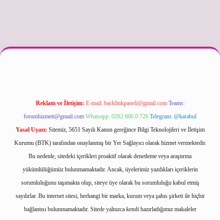
texper güncel
Reklam ve İletişim:
E-mail:
backlinkpaneli@gmail.com
Teams:
forumhizmeti@gmail.com
Whatsapp: 0262 606 0 726
Telegram: @karabul
Yasal Uyarı:
Sitemiz, 5651 Sayılı Kanun gereğince Bilgi Teknolojileri ve İletişim
Kurumu (BTK) tarafından onaylanmış bir Yer Sağlayıcı olarak hizmet vermektedir.
Bu nedenle, sitedeki içerikleri proaktif olarak denetleme veya araştırma
yükümlülüğümüz bulunmamaktadır. Ancak, üyelerimiz yazdıkları içeriklerin
sorumluluğunu taşımakta olup, siteye üye olarak bu sorumluluğu kabul etmiş
sayılırlar. Bu internet sitesi, herhangi bir marka, kurum veya şahıs şirketi ile hiçbir
bağlantısı bulunmamaktadır. Sitede yalnızca kendi hazırladığımız makaleler