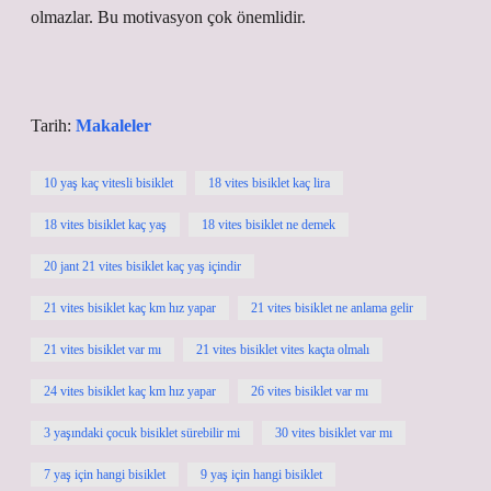
olmazlar. Bu motivasyon çok önemlidir.
Tarih:
Makaleler
10 yaş kaç vitesli bisiklet
18 vites bisiklet kaç lira
18 vites bisiklet kaç yaş
18 vites bisiklet ne demek
20 jant 21 vites bisiklet kaç yaş içindir
21 vites bisiklet kaç km hız yapar
21 vites bisiklet ne anlama gelir
21 vites bisiklet var mı
21 vites bisiklet vites kaçta olmalı
24 vites bisiklet kaç km hız yapar
26 vites bisiklet var mı
3 yaşındaki çocuk bisiklet sürebilir mi
30 vites bisiklet var mı
7 yaş için hangi bisiklet
9 yaş için hangi bisiklet