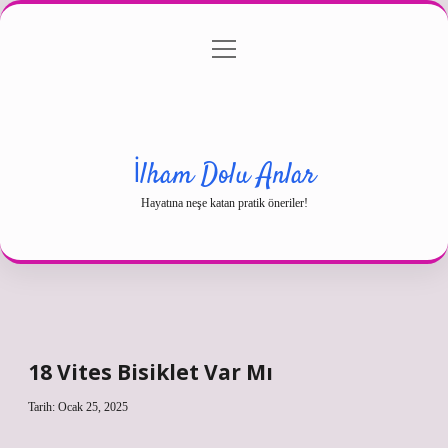
menüyü
Gizlilik Politikası
aç
Hakkımızda
Yasal Uyarı
İlham Dolu Anlar
Hayatına neşe katan pratik öneriler!
18 Vites Bisiklet Var Mı
Tarih: Ocak 25, 2025