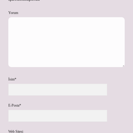
Yorum
İsim*
E-Posta*
Web Sitesi