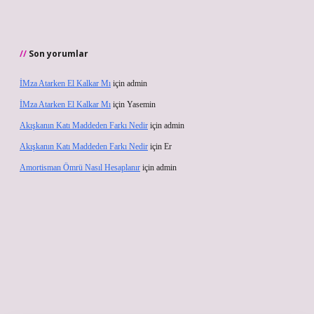
Son yorumlar
İMza Atarken El Kalkar Mı
için
admin
İMza Atarken El Kalkar Mı
için
Yasemin
Akışkanın Katı Maddeden Farkı Nedir
için
admin
Akışkanın Katı Maddeden Farkı Nedir
için
Er
Amortisman Ömrü Nasıl Hesaplanır
için
admin