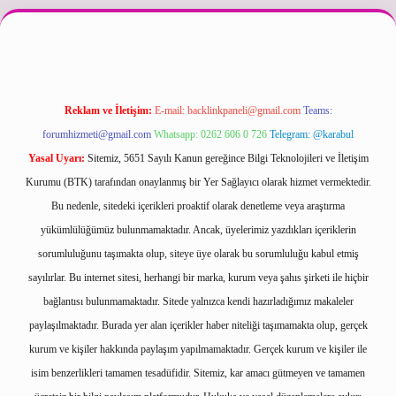
etexper güncel
Reklam ve İletişim:
E-mail:
backlinkpaneli@gmail.com
Teams:
forumhizmeti@gmail.com
Whatsapp: 0262 606 0 726
Telegram: @karabul
Yasal Uyarı:
Sitemiz, 5651 Sayılı Kanun gereğince Bilgi Teknolojileri ve İletişim
Kurumu (BTK) tarafından onaylanmış bir Yer Sağlayıcı olarak hizmet vermektedir.
Bu nedenle, sitedeki içerikleri proaktif olarak denetleme veya araştırma
yükümlülüğümüz bulunmamaktadır. Ancak, üyelerimiz yazdıkları içeriklerin
sorumluluğunu taşımakta olup, siteye üye olarak bu sorumluluğu kabul etmiş
sayılırlar. Bu internet sitesi, herhangi bir marka, kurum veya şahıs şirketi ile hiçbir
bağlantısı bulunmamaktadır. Sitede yalnızca kendi hazırladığımız makaleler
paylaşılmaktadır. Burada yer alan içerikler haber niteliği taşımamakta olup, gerçek
kurum ve kişiler hakkında paylaşım yapılmamaktadır. Gerçek kurum ve kişiler ile
isim benzerlikleri tamamen tesadüfidir. Sitemiz, kar amacı gütmeyen ve tamamen