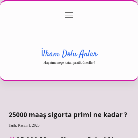
menüyü
Gizlilik Politikası
aç
Hakkımızda
Yasal Uyarı
İlham Dolu Anlar
Hayatına neşe katan pratik öneriler!
25000 maaş sigorta primi ne kadar ?
Tarih: Kasım 1, 2025