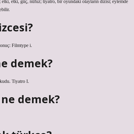
 etki, etki, güç, nüfuz; tiyatro, bir oyundaki olayların dizisi; eylemde
bilir.
izcesi?
onuç: Filmtype i.
 ne demek?
udu. Tiyatro I.
 ne demek?