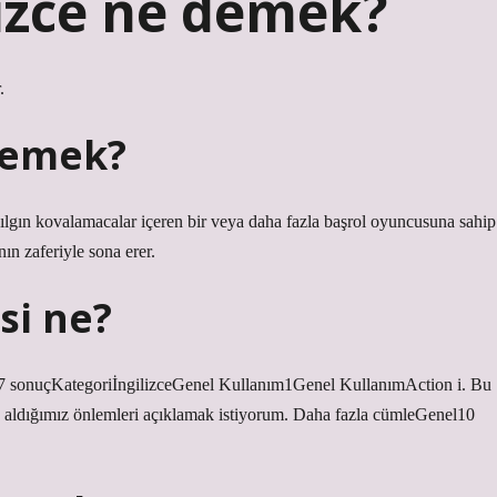
lizce ne demek?
.
demek?
 çılgın kovalamacalar içeren bir veya daha fazla başrol oyuncusuna sahip
ın zaferiyle sona erer.
si ne?
: 7 sonuçKategoriİngilizceGenel Kullanım1Genel KullanımAction i. Bu
e aldığımız önlemleri açıklamak istiyorum. Daha fazla cümleGenel10