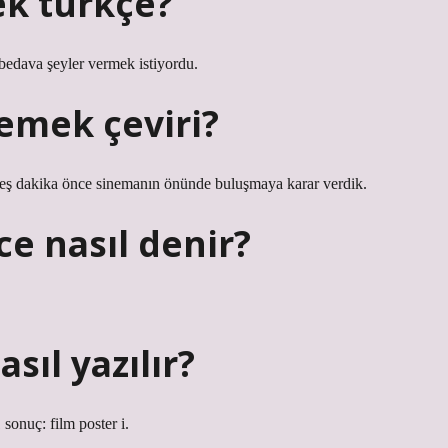
k türkçe?
a bedava şeyler vermek istiyordu.
emek çeviri?
beş dakika önce sinemanın önünde buluşmaya karar verdik.
ce nasıl denir?
asıl yazılır?
 sonuç: film poster i.