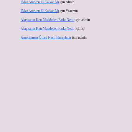
İMza Atarken El Kalkar Mı
için
admin
İMza Atarken El Kalkar Mı
için
Yasemin
Akışkanın Katı Maddeden Farkı Nedir
için
admin
Akışkanın Katı Maddeden Farkı Nedir
için
Er
Amortisman Ömrü Nasıl Hesaplanır
için
admin