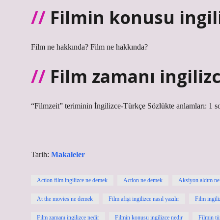
Filmin konusu ingil
Film ne hakkında? Film ne hakkında?
Film zamanı ingiliz
“Filmzeit” teriminin İngilizce-Türkçe Sözlükte anlamları: 1 so
Tarih:
Makaleler
Action film ingilizce ne demek
Action ne demek
Aksiyon aldım n
At the movies ne demek
Film afişi ingilizce nasıl yazılır
Film ingili
Film zamanı ingilizce nedir
Filmin konusu ingilizce nedir
Filmin tü