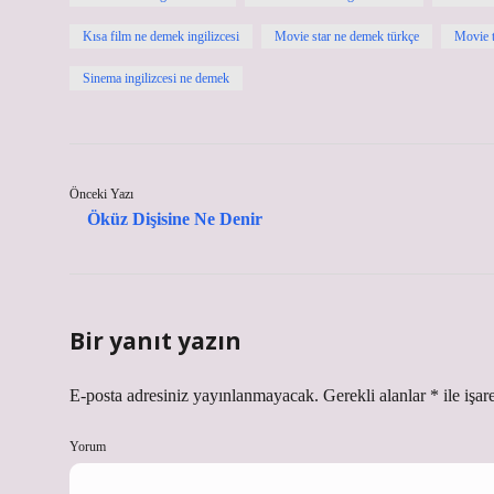
Kısa film ne demek ingilizcesi
Movie star ne demek türkçe
Movie t
Sinema ingilizcesi ne demek
Önceki Yazı
Öküz Dişisine Ne Denir
Bir yanıt yazın
E-posta adresiniz yayınlanmayacak.
Gerekli alanlar
*
ile işar
Yorum