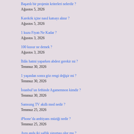
Başarılı bir projenin kriterleri nelerdir ?
Ağustos 5, 2026
Karekök içine nasıl katsayı alınır ?
Ağustos 5, 2026
1 kuzu Fiyatı Ne Kadar ?
Ağustos 3, 2026
100 kusur ne demek ?
Ağustos 3, 2026
İhlâs hatmi yaparken abdest gerekir mi ?
Temmuz 30, 2026
1 yaşından sonra göz rengi değişir mi ?
Temmuz 30, 2026
İstanbul’un fethinde Agamemnon kimdir ?
Temmuz 30, 2026
Samsung TV akıllı mod nedir ?
Temmuz 25, 2026
iPhone’da ambiyans müziği nedir ?
Temmuz 25, 2026
Aynı anda iki sağlık sigortası olur mu ?