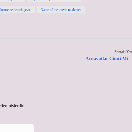
heatre ne demek çeviri
Name of the movie ne demek
Sonraki Yaz
Arnavutlar Cimri Mi
etlenmişlerdir