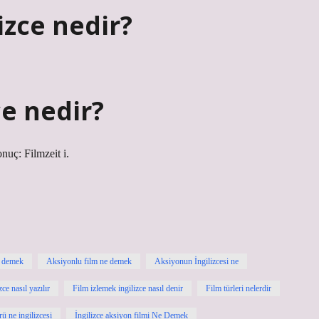
izce nedir?
ce nedir?
nuç: Filmzeit i.
e demek
Aksiyonlu film ne demek
Aksiyonun İngilizcesi ne
zce nasıl yazılır
Film izlemek ingilizce nasıl denir
Film türleri nelerdir
rü ne ingilizcesi
İngilizce aksiyon filmi Ne Demek