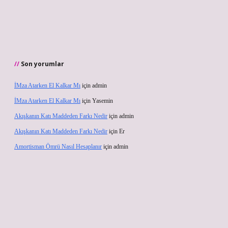
Son yorumlar
İMza Atarken El Kalkar Mı
için
admin
İMza Atarken El Kalkar Mı
için
Yasemin
Akışkanın Katı Maddeden Farkı Nedir
için
admin
Akışkanın Katı Maddeden Farkı Nedir
için
Er
Amortisman Ömrü Nasıl Hesaplanır
için
admin