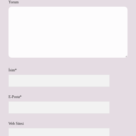
Yorum
İsim*
E-Posta*
Web Sitesi