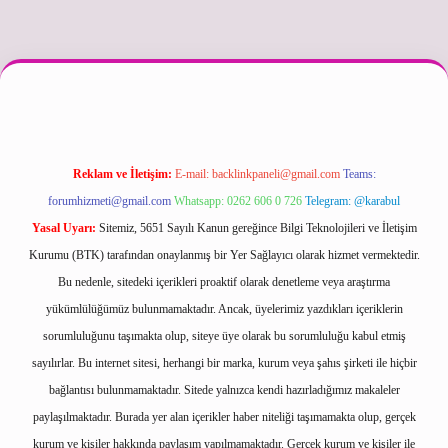
exper güncel
Reklam ve İletişim:
E-mail:
backlinkpaneli@gmail.com
Teams:
forumhizmeti@gmail.com
Whatsapp: 0262 606 0 726
Telegram: @karabul
Yasal Uyarı:
Sitemiz, 5651 Sayılı Kanun gereğince Bilgi Teknolojileri ve İletişim
Kurumu (BTK) tarafından onaylanmış bir Yer Sağlayıcı olarak hizmet vermektedir.
Bu nedenle, sitedeki içerikleri proaktif olarak denetleme veya araştırma
yükümlülüğümüz bulunmamaktadır. Ancak, üyelerimiz yazdıkları içeriklerin
sorumluluğunu taşımakta olup, siteye üye olarak bu sorumluluğu kabul etmiş
sayılırlar. Bu internet sitesi, herhangi bir marka, kurum veya şahıs şirketi ile hiçbir
bağlantısı bulunmamaktadır. Sitede yalnızca kendi hazırladığımız makaleler
paylaşılmaktadır. Burada yer alan içerikler haber niteliği taşımamakta olup, gerçek
kurum ve kişiler hakkında paylaşım yapılmamaktadır. Gerçek kurum ve kişiler ile