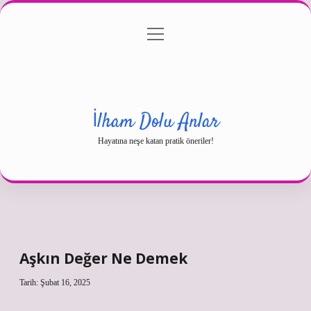
menüyü
Gizlilik Politikası
aç
Hakkımızda
Yasal Uyarı
İlham Dolu Anlar
Hayatına neşe katan pratik öneriler!
Aşkın Değer Ne Demek
Tarih: Şubat 16, 2025