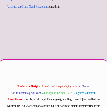
Amortisman Ömrü Nasıl Hesaplanır
için
admin
texper güncel
Reklam ve İletişim:
E-mail:
backlinkpaneli@gmail.com
Teams:
forumhizmeti@gmail.com
Whatsapp: 0262 606 0 726
Telegram: @karabul
Yasal Uyarı:
Sitemiz, 5651 Sayılı Kanun gereğince Bilgi Teknolojileri ve İletişim
Kurumu (BTK) tarafından onaylanmış bir Yer Sağlayıcı olarak hizmet vermektedir.