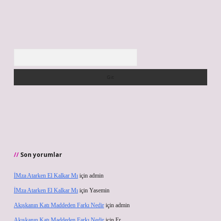
Arama
Son yorumlar
İMza Atarken El Kalkar Mı
için
admin
İMza Atarken El Kalkar Mı
için
Yasemin
Akışkanın Katı Maddeden Farkı Nedir
için
admin
Akışkanın Katı Maddeden Farkı Nedir
için
Er