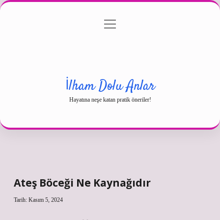
menüyü
Gizlilik Politikası
aç
Hakkımızda
Yasal Uyarı
İlham Dolu Anlar
Hayatına neşe katan pratik öneriler!
Ateş Böceği Ne Kaynağıdır
Tarih: Kasım 5, 2024