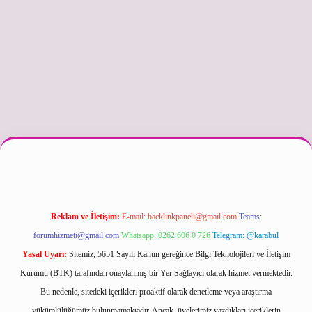
per güncel
Reklam ve İletişim:
E-mail:
backlinkpaneli@gmail.com
Teams:
forumhizmeti@gmail.com
Whatsapp: 0262 606 0 726
Telegram: @karabul
Yasal Uyarı:
Sitemiz, 5651 Sayılı Kanun gereğince Bilgi Teknolojileri ve İletişim
Kurumu (BTK) tarafından onaylanmış bir Yer Sağlayıcı olarak hizmet vermektedir.
Bu nedenle, sitedeki içerikleri proaktif olarak denetleme veya araştırma
yükümlülüğümüz bulunmamaktadır. Ancak, üyelerimiz yazdıkları içeriklerin