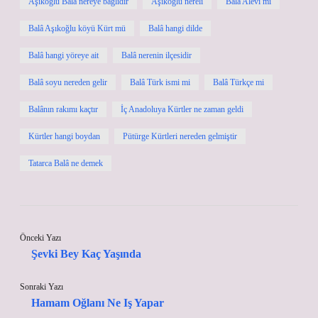
Aşıkoğlu Balâ nereye bağlıdır
Aşıkoğlu nereli
Balâ Alevi mi
Balâ Aşıkoğlu köyü Kürt mü
Balâ hangi dilde
Balâ hangi yöreye ait
Balâ nerenin ilçesidir
Balâ soyu nereden gelir
Balâ Türk ismi mi
Balâ Türkçe mi
Balânın rakımı kaçtır
İç Anadoluya Kürtler ne zaman geldi
Kürtler hangi boydan
Pütürge Kürtleri nereden gelmiştir
Tatarca Balâ ne demek
Önceki Yazı
Şevki Bey Kaç Yaşında
Sonraki Yazı
Hamam Oğlanı Ne Iş Yapar