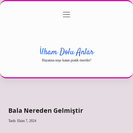
menüyü
Gizlilik Politikası
aç
Hakkımızda
Yasal Uyarı
İlham Dolu Anlar
Hayatına neşe katan pratik öneriler!
Bala Nereden Gelmiştir
Tarih: Ekim 7, 2024