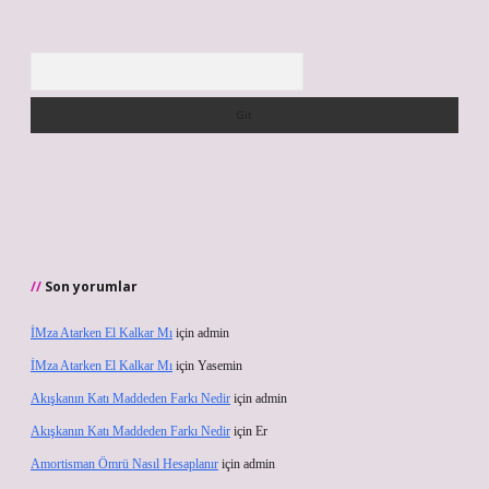
Arama
Son yorumlar
İMza Atarken El Kalkar Mı
için
admin
İMza Atarken El Kalkar Mı
için
Yasemin
Akışkanın Katı Maddeden Farkı Nedir
için
admin
Akışkanın Katı Maddeden Farkı Nedir
için
Er
Amortisman Ömrü Nasıl Hesaplanır
için
admin