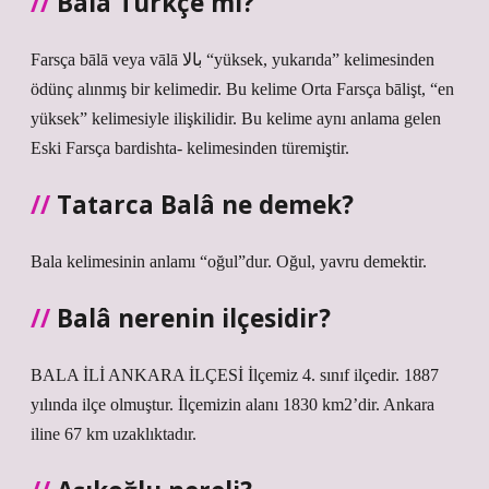
Balâ Türkçe mi?
Farsça bālā veya vālā بالا “yüksek, yukarıda” kelimesinden
ödünç alınmış bir kelimedir. Bu kelime Orta Farsça bālişt, “en
yüksek” kelimesiyle ilişkilidir. Bu kelime aynı anlama gelen
Eski Farsça bardishta- kelimesinden türemiştir.
Tatarca Balâ ne demek?
Bala kelimesinin anlamı “oğul”dur. Oğul, yavru demektir.
Balâ nerenin ilçesidir?
BALA İLİ ANKARA İLÇESİ İlçemiz 4. sınıf ilçedir. 1887
yılında ilçe olmuştur. İlçemizin alanı 1830 km2’dir. Ankara
iline 67 km uzaklıktadır.