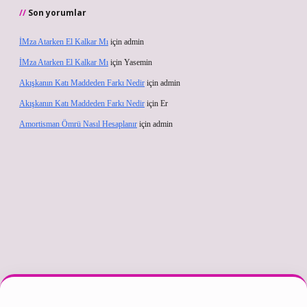
Son yorumlar
İMza Atarken El Kalkar Mı
için
admin
İMza Atarken El Kalkar Mı
için
Yasemin
Akışkanın Katı Maddeden Farkı Nedir
için
admin
Akışkanın Katı Maddeden Farkı Nedir
için
Er
Amortisman Ömrü Nasıl Hesaplanır
için
admin
xper güncel