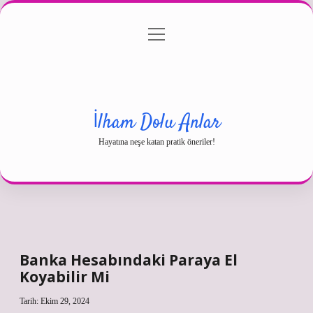
menüyü
Gizlilik Politikası
aç
Hakkımızda
Yasal Uyarı
İlham Dolu Anlar
Hayatına neşe katan pratik öneriler!
Banka Hesabındaki Paraya El
Koyabilir Mi
Tarih: Ekim 29, 2024