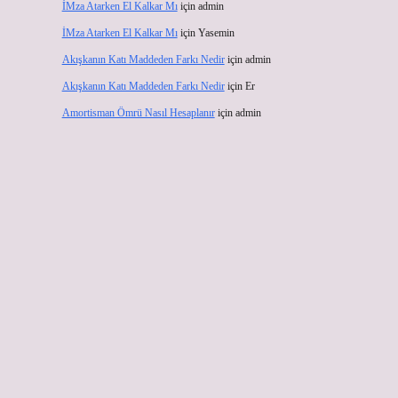
İMza Atarken El Kalkar Mı
için
admin
İMza Atarken El Kalkar Mı
için
Yasemin
Akışkanın Katı Maddeden Farkı Nedir
için
admin
Akışkanın Katı Maddeden Farkı Nedir
için
Er
Amortisman Ömrü Nasıl Hesaplanır
için
admin