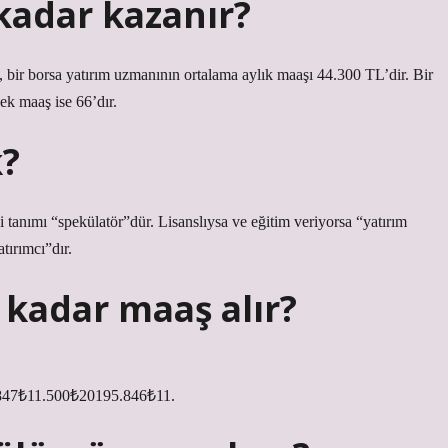
kadar kazanır?
e, bir borsa yatırım uzmanının ortalama aylık maaşı 44.300 TL’dir. Bir
k maaş ise 66’dır.
k?
 tanımı “spekülatör”dür. Lisanslıysa ve eğitim veriyorsa “yatırım
tırımcı”dır.
 kadar maaş alır?
47₺11.500₺20195.846₺11.