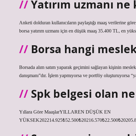
Yatırım uzmanı ne 
Anketi dolduran kullanıcıların paylaştığı maaş verilerine gör
borsa yatırım uzmanı için en düşük maaş 35.400 TL, en yükse
Borsa hangi mesle
Borsada alım satım yaparak geçimini sağlayan kişinin mesleki
danışmanı”dır. İşlem yapmıyorsa ve portföy oluşturuyorsa “ya
Spk belgesi olan ne
Yıllara Göre MaaşlarYILLAREN DÜŞÜK EN
YÜKSEK202214.925₺52.500₺20216.570₺22.500₺20205.8