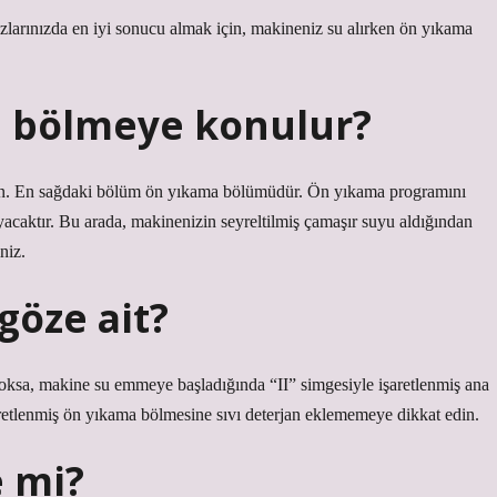
azlarınızda en iyi sonucu almak için, makineniz su alırken ön yıkama
i bölmeye konulur?
. En sağdaki bölüm ön yıkama bölümüdür. Ön yıkama programını
caktır. Bu arada, makinenizin seyreltilmiş çamaşır suyu aldığından
niz.
göze ait?
oksa, makine su emmeye başladığında “II” simgesiyle işaretlenmiş ana
şaretlenmiş ön yıkama bölmesine sıvı deterjan eklememeye dikkat edin.
e mi?