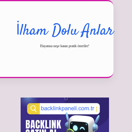
İlham Dolu Anlar
Hayatına neşe katan pratik öneriler!
Sidebar
betexper günce