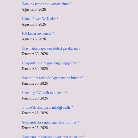
Karekök içine nasıl katsayı alınır ?
Ağustos 5, 2026
1 kuzu Fiyatı Ne Kadar ?
Ağustos 3, 2026
100 kusur ne demek ?
Ağustos 3, 2026
İhlâs hatmi yaparken abdest gerekir mi ?
Temmuz 30, 2026
1 yaşından sonra göz rengi değişir mi ?
Temmuz 30, 2026
İstanbul’un fethinde Agamemnon kimdir ?
Temmuz 30, 2026
Samsung TV akıllı mod nedir ?
Temmuz 25, 2026
iPhone’da ambiyans müziği nedir ?
Temmuz 25, 2026
Aynı anda iki sağlık sigortası olur mu ?
Temmuz 25, 2026
Karadeniz’in yöresel kıyafetinin adı nedir ?