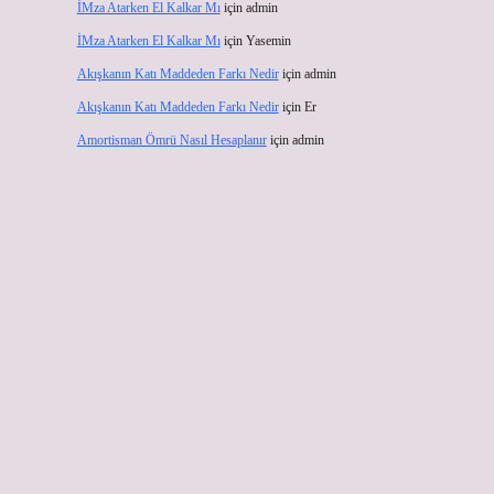
İMza Atarken El Kalkar Mı
için
admin
İMza Atarken El Kalkar Mı
için
Yasemin
Akışkanın Katı Maddeden Farkı Nedir
için
admin
Akışkanın Katı Maddeden Farkı Nedir
için
Er
Amortisman Ömrü Nasıl Hesaplanır
için
admin