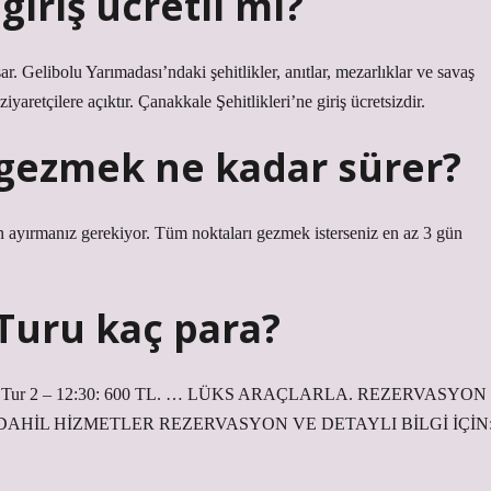
giriş ücretli mi?
. Gelibolu Yarımadası’ndaki şehitlikler, anıtlar, mezarlıklar ve savaş
iyaretçilere açıktır. Çanakkale Şehitlikleri’ne giriş ücretsizdir.
 gezmek ne kadar sürer?
ün ayırmanız gerekiyor. Tüm noktaları gezmek isterseniz en az 3 gün
 Turu kaç para?
0 TL. * Tur 2 – 12:30: 600 TL. … LÜKS ARAÇLARLA. REZERVASYON
TE DAHİL HİZMETLER REZERVASYON VE DETAYLI BİLGİ İÇİN