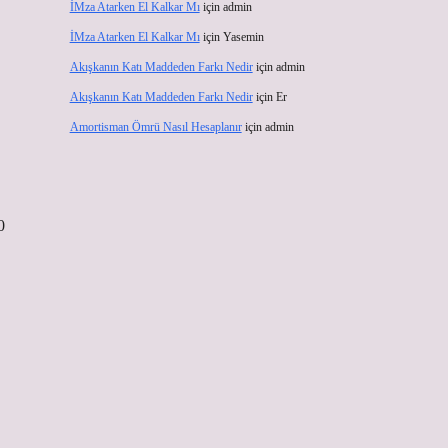
İMza Atarken El Kalkar Mı
için
admin
İMza Atarken El Kalkar Mı
için
Yasemin
Akışkanın Katı Maddeden Farkı Nedir
için
admin
Akışkanın Katı Maddeden Farkı Nedir
için
Er
Amortisman Ömrü Nasıl Hesaplanır
için
admin
0