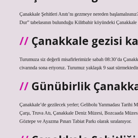
Çanakkale Şehitleri Anıtı’nı gezmeye nereden başlamalısınız
Dur” tabelasının bulunduğu Kilitbahir köyündeki Çanakkale Ş
Çanakkale gezisi ka
Turumuza siz değerli misafirlerimizle sabah 08:30’da Çanak
civarında sona eriyoruz. Turumuz yaklaşık 9 saat sürmektedir
Günübirlik Çanakkal
Çanakkale’de gezilecek yerler; Gelibolu Yarımadası Tarihi Mil
Çarşı, Truva Atı, Çanakkale Deniz Müzesi, Bozcaada Müzesi
Göztepe ve Ayazma Pınarı Tabiat Parkı olarak sıralanıyor.