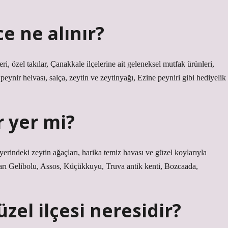
e ne alınır?
eri, özel takılar, Çanakkale ilçelerine ait geleneksel mutfak ürünleri,
peynir helvası, salça, zeytin ve zeytinyağı, Ezine peyniri gibi hediyelik
r yer mi?
yerindeki zeytin ağaçları, harika temiz havası ve güzel koylarıyla
ları Gelibolu, Assos, Küçükkuyu, Truva antik kenti, Bozcaada,
zel ilçesi neresidir?