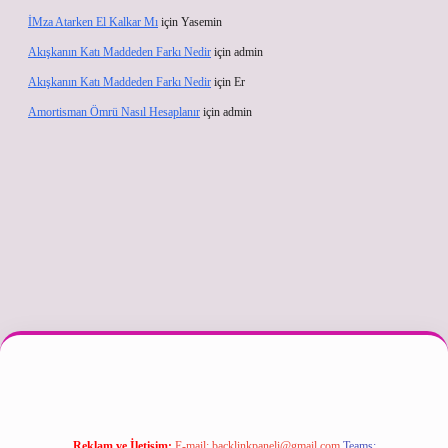
İMza Atarken El Kalkar Mı
için
Yasemin
Akışkanın Katı Maddeden Farkı Nedir
için
admin
Akışkanın Katı Maddeden Farkı Nedir
için
Er
Amortisman Ömrü Nasıl Hesaplanır
için
admin
texper güncel
Reklam ve İletişim:
E-mail:
backlinkpaneli@gmail.com
Teams: