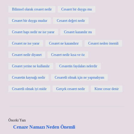
Bilimsel olarak cesaret nedir
Cesaret bir duygu mu
Cesaret bir duygu mudur
Cesaret değeri nedir
Cesaret hapı nedir ne ise yarar
Cesaret kazanılır mı
Cesaret ne ise yarar
Cesaret ne kazandırır
Cesaret neden önemli
Cesaret nedir diyanet
Cesaret nedir kısa ve öz
Cesaret yerine ne kullanılır
Cesaretin faydaları nelerdir
Cesaretin kaynağı nedir
Cesaretli olmak için ne yapmalıyım
Cesaretli olmak iyi midir
Gerçek cesaret nedir
Kime cesur denir
Önceki Yazı
Cenaze Namazı Neden Önemli