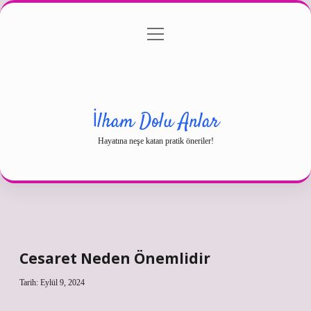
menüyü
Gizlilik Politikası
aç
Hakkımızda
Yasal Uyarı
İlham Dolu Anlar
Hayatına neşe katan pratik öneriler!
Cesaret Neden Önemlidir
Tarih: Eylül 9, 2024