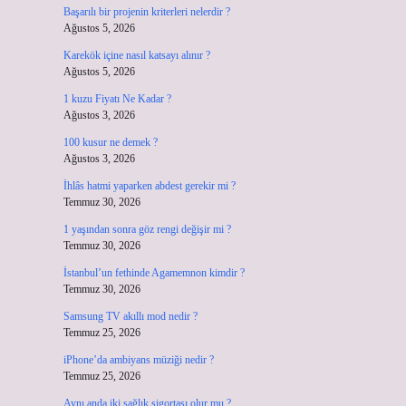
Başarılı bir projenin kriterleri nelerdir ?
Ağustos 5, 2026
Karekök içine nasıl katsayı alınır ?
Ağustos 5, 2026
1 kuzu Fiyatı Ne Kadar ?
Ağustos 3, 2026
100 kusur ne demek ?
Ağustos 3, 2026
İhlâs hatmi yaparken abdest gerekir mi ?
Temmuz 30, 2026
1 yaşından sonra göz rengi değişir mi ?
Temmuz 30, 2026
İstanbul’un fethinde Agamemnon kimdir ?
Temmuz 30, 2026
Samsung TV akıllı mod nedir ?
Temmuz 25, 2026
iPhone’da ambiyans müziği nedir ?
Temmuz 25, 2026
Aynı anda iki sağlık sigortası olur mu ?