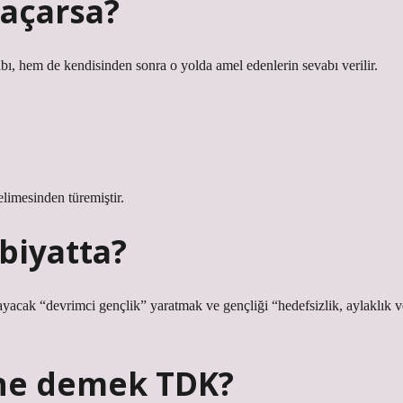
r açarsa?
bı, hem de kendisinden sonra o yolda amel edenlerin sevabı verilir.
limesinden türemiştir.
biyatta?
ayacak “devrimci gençlik” yaratmak ve gençliği “hedefsizlik, aylaklık v
 ne demek TDK?