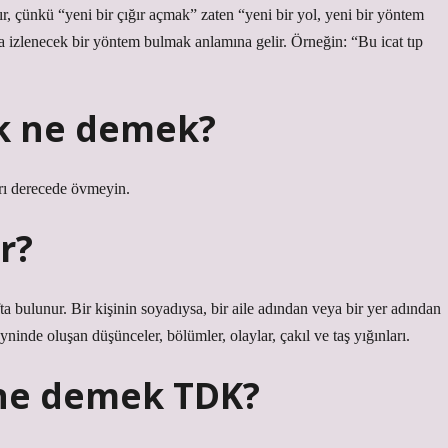
ır, çünkü “yeni bir çığır açmak” zaten “yeni bir yol, yeni bir yöntem
a izlenecek bir yöntem bulmak anlamına gelir. Örneğin: “Bu icat tıp
ak ne demek?
ırı derecede övmeyin.
r?
fta bulunur. Bir kişinin soyadıysa, bir aile adından veya bir yer adından
beyninde oluşan düşünceler, bölümler, olaylar, çakıl ve taş yığınları.
 ne demek TDK?