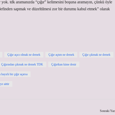
 yok. tdk aramanızda “çığır” kelimesini boşuna aramayın, çünkü öyle
edefinden sapmak ve düzeltilmesi zor bir durumu kabul etmek” olarak
Çığır açıcı olmak ne demek
Çığır açtım ne demek
Çığır çıkmak ne demek
Çığırından çıkmak ne demek TDK
Çığırtkan kime denir
hayırlı bir çığır açarsa
e aittir
Sonraki Yaz