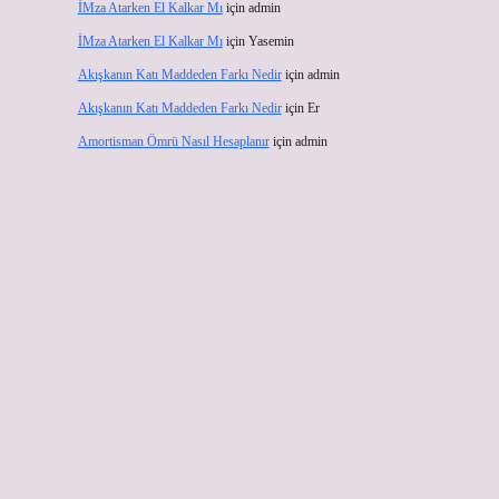
İMza Atarken El Kalkar Mı
için
admin
İMza Atarken El Kalkar Mı
için
Yasemin
Akışkanın Katı Maddeden Farkı Nedir
için
admin
Akışkanın Katı Maddeden Farkı Nedir
için
Er
Amortisman Ömrü Nasıl Hesaplanır
için
admin