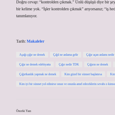
Doğru cevap: “kontrolden çıkmak.” Ünlü düşüşü diye bir şey
bir kelime yok. “İşler kontrolden çıkmak” arıyorsanız; “iş h
tanımlanıyor.
Tarih:
Makaleler
Aşağı çığır ne demek
Çığıl ne anlama gelir
Çığır açan anlamı nedir
Çığır ne demek edebiyatta
Çığır nedir TDK
Çığırın ne demek
Çığırtkanlık yapmak ne demek
Kim güzel bir sünnet başlatırsa
Kim 
Kim iyi bir sünnet yol edinirse onun ve onunla amel edeceklerin sevabı o kimsey
Önceki Yazı