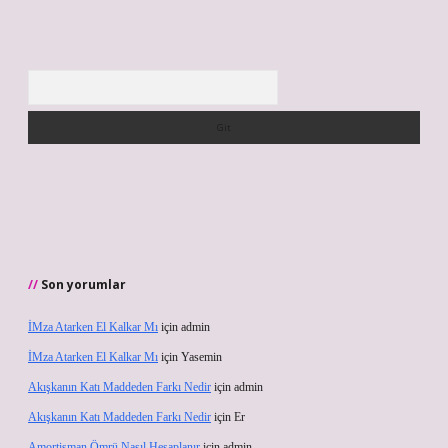
Arama
Son yorumlar
İMza Atarken El Kalkar Mı
için
admin
İMza Atarken El Kalkar Mı
için
Yasemin
Akışkanın Katı Maddeden Farkı Nedir
için
admin
Akışkanın Katı Maddeden Farkı Nedir
için
Er
Amortisman Ömrü Nasıl Hesaplanır
için
admin