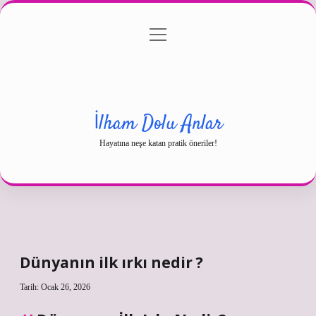
menüyü
Gizlilik Politikası
aç
Hakkımızda
Yasal Uyarı
İlham Dolu Anlar
Hayatına neşe katan pratik öneriler!
Dünyanın ilk ırkı nedir ?
Tarih: Ocak 26, 2026