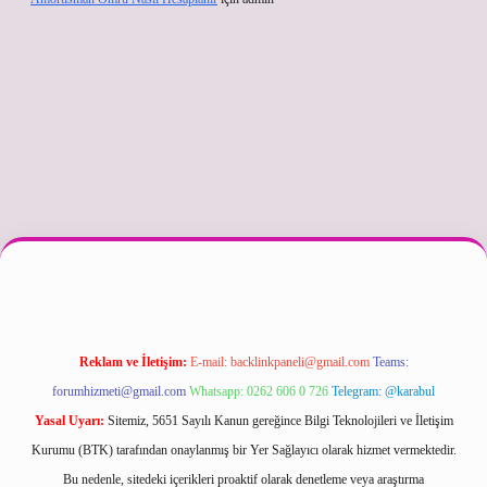
etexper güncel
Reklam ve İletişim:
E-mail:
backlinkpaneli@gmail.com
Teams:
forumhizmeti@gmail.com
Whatsapp: 0262 606 0 726
Telegram: @karabul
Yasal Uyarı:
Sitemiz, 5651 Sayılı Kanun gereğince Bilgi Teknolojileri ve İletişim
Kurumu (BTK) tarafından onaylanmış bir Yer Sağlayıcı olarak hizmet vermektedir.
Bu nedenle, sitedeki içerikleri proaktif olarak denetleme veya araştırma