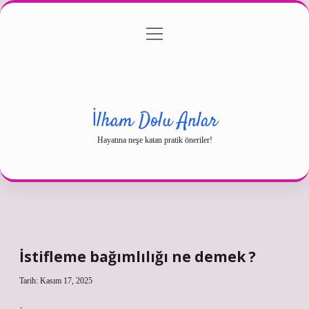
menüyü
Gizlilik Politikası
aç
Hakkımızda
Yasal Uyarı
İlham Dolu Anlar
Hayatına neşe katan pratik öneriler!
İstifleme bağımlılığı ne demek ?
Tarih: Kasım 17, 2025