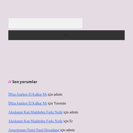
Arama
Son yorumlar
İMza Atarken El Kalkar Mı
için
admin
İMza Atarken El Kalkar Mı
için
Yasemin
Akışkanın Katı Maddeden Farkı Nedir
için
admin
Akışkanın Katı Maddeden Farkı Nedir
için
Er
Amortisman Ömrü Nasıl Hesaplanır
için
admin