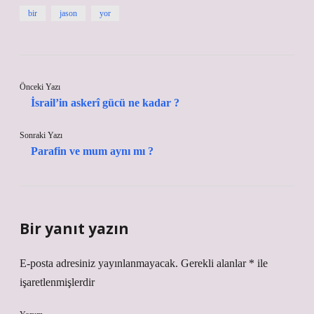
bir
jason
yor
Önceki Yazı
İsrail’in askerî gücü ne kadar ?
Sonraki Yazı
Parafin ve mum aynı mı ?
Bir yanıt yazın
E-posta adresiniz yayınlanmayacak.
Gerekli alanlar
*
ile
işaretlenmişlerdir