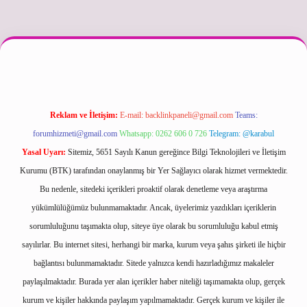
l
Reklam ve İletişim:
E-mail:
backlinkpaneli@gmail.com
Teams:
forumhizmeti@gmail.com
Whatsapp: 0262 606 0 726
Telegram: @karabul
Yasal Uyarı:
Sitemiz, 5651 Sayılı Kanun gereğince Bilgi Teknolojileri ve İletişim
Kurumu (BTK) tarafından onaylanmış bir Yer Sağlayıcı olarak hizmet vermektedir.
Bu nedenle, sitedeki içerikleri proaktif olarak denetleme veya araştırma
yükümlülüğümüz bulunmamaktadır. Ancak, üyelerimiz yazdıkları içeriklerin
sorumluluğunu taşımakta olup, siteye üye olarak bu sorumluluğu kabul etmiş
sayılırlar. Bu internet sitesi, herhangi bir marka, kurum veya şahıs şirketi ile hiçbir
bağlantısı bulunmamaktadır. Sitede yalnızca kendi hazırladığımız makaleler
paylaşılmaktadır. Burada yer alan içerikler haber niteliği taşımamakta olup, gerçek
kurum ve kişiler hakkında paylaşım yapılmamaktadır. Gerçek kurum ve kişiler ile