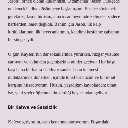
Jason’ı örnek olarak kullanmıştı. O zamanlar “Jason Türkçede
ne demek?” diye düşünmeye başlamıştım. Basitçe söylemek
gerekirse, Jason bir isim; ama insan beyninde kelimeler sadece
harflerden ibaret değildir. Benim için Jason, ilk kalp
kırıklıklarımın, ilk heyecanlarımın, kendimi keşfetme çabamın
bir simgesiydi.
O gün Kayseri’nin dar sokaklarında yürürken, rüzgar yüzüme
çarpıyor ve aklımdan geçmişteki o günler geçiyor. Her köşe
başı bana bir hatıra fısıldıyor sanki. Jason kelimesi
dudaklarımda dönerken, içimde tuhaf bir hüzün ve bir umut
karışımı hissediyorum. Hüzün, yaşadığım kayıplardan; umut
ise, yeni şeyler öğrenmenin verdiği heyecandan geliyor.
Bir Kahve ve Sessizlik
Kafeye giriyorum, cam kenarına oturuyorum. Dışarıdaki