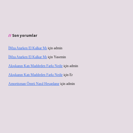
Son yorumlar
İMza Atarken El Kalkar Mı
için
admin
İMza Atarken El Kalkar Mı
için
Yasemin
Akışkanın Katı Maddeden Farkı Nedir
için
admin
Akışkanın Katı Maddeden Farkı Nedir
için
Er
Amortisman Ömrü Nasıl Hesaplanır
için
admin