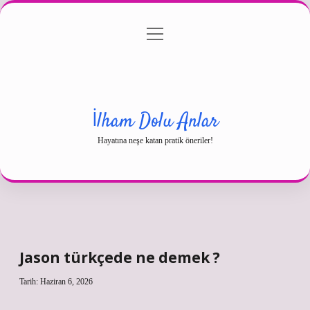
menüyü
Gizlilik Politikası
aç
Hakkımızda
Yasal Uyarı
İlham Dolu Anlar
Hayatına neşe katan pratik öneriler!
Jason türkçede ne demek ?
Tarih: Haziran 6, 2026