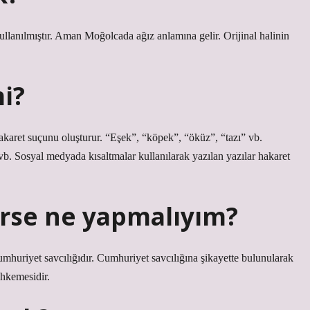
lanılmıştır. Aman Moğolcada ağız anlamına gelir. Orijinal halinin
i?
 hakaret suçunu oluşturur. “Eşek”, “köpek”, “öküz”, “tazı” vb.
b. Sosyal medyada kısaltmalar kullanılarak yazılan yazılar hakaret
erse ne yapmalıyım?
umhuriyet savcılığıdır. Cumhuriyet savcılığına şikayette bulunularak
ahkemesidir.