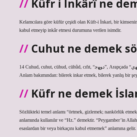
Küfr i Inkârî ne de
Kelamcılara göre küfür çeşidi olan Küfr-i İnkari, bir kimsenin 
kabul etmeyip inkâr etmesi durumuna verilen isimdir.
Cuhut ne demek sö
14 Cuhud, cuhut, cühud, cühûd, cıfıt, “ﺩﻮﻬﺟ”, Arapçada “ﺩﻮﻬي – yehud” kelimesi Farsçada “ﺩﻮﻬﺟ – cuhud” olarak telaffuz edilir.
Anlam bakımından: bilerek inkar etmek, bilerek yanlış bir şe
Küfr ne demek İsl
Sözlükteki temel anlamı “örtmek, gizlemek; nankörlük etmek” 
anlamında kullanılır ve “Hz.” demektir. “Peygamber’in Allah’ta
esaslardan bir veya birkaçını kabul etmemek” anlamına gelir.