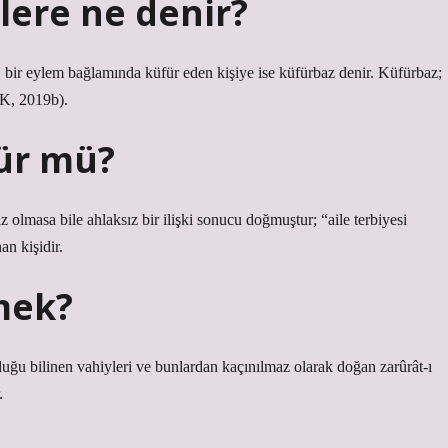
lere ne denir?
bir eylem bağlamında küfür eden kişiye ise küfürbaz denir. Küfürbaz;
DK, 2019b).
ür mü?
olmasa bile ahlaksız bir ilişki sonucu doğmuştur; “aile terbiyesi
an kişidir.
emek?
duğu bilinen vahiyleri ve bunlardan kaçınılmaz olarak doğan zarûrât-ı
.