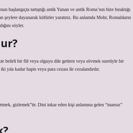
un başlangıçta tartıştığı antik Yunan ve antik Roma’nın bize bıraktığı
lan şeylere dayanarak küfürler yaratırız. Bu anlamda Mohr, Romalıların
ığını söyler.
lur?
te belirli bir fiil veya olguyu dile getiren veya sövmek suretiyle bir
ki yıla kadar hapis veya para cezası ile cezalandırılır.
rtmek, gizlemek”tir. Dini inkar eden kişi anlamına gelen “inansız”
k?