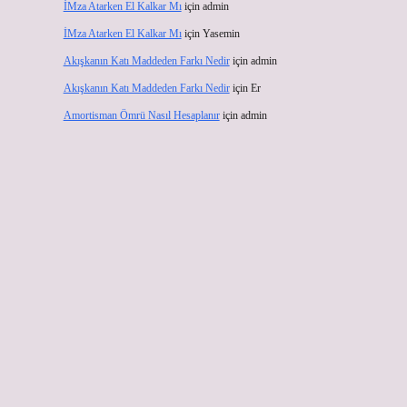
İMza Atarken El Kalkar Mı
için
admin
İMza Atarken El Kalkar Mı
için
Yasemin
Akışkanın Katı Maddeden Farkı Nedir
için
admin
Akışkanın Katı Maddeden Farkı Nedir
için
Er
Amortisman Ömrü Nasıl Hesaplanır
için
admin