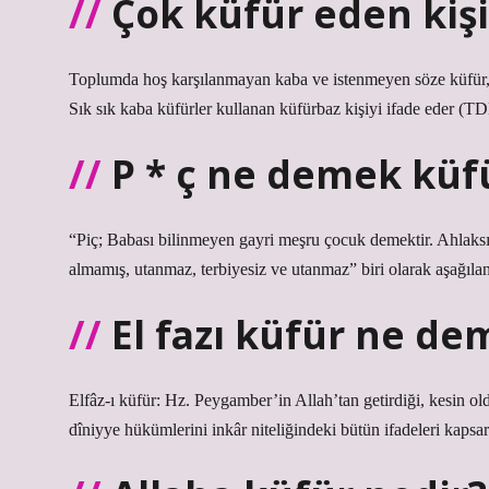
Çok küfür eden kişi
Toplumda hoş karşılanmayan kaba ve istenmeyen söze küfür, 
Sık sık kaba küfürler kullanan küfürbaz kişiyi ifade eder (T
P * ç ne demek küf
“Piç; Babası bilinmeyen gayri meşru çocuk demektir. Ahlaksız 
almamış, utanmaz, terbiyesiz ve utanmaz” biri olarak aşağılan
El fazı küfür ne d
Elfâz-ı küfür: Hz. Peygamber’in Allah’tan getirdiği, kesin ol
dîniyye hükümlerini inkâr niteliğindeki bütün ifadeleri kapsar