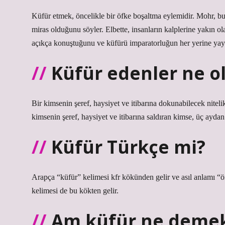
Küfür etmek, öncelikle bir öfke boşaltma eylemidir. Mohr, bun
miras olduğunu söyler. Elbette, insanların kalplerine yakın o
açıkça konuştuğunu ve küfürü imparatorluğun her yerine yayd
Küfür edenler ne o
Bir kimsenin şeref, haysiyet ve itibarına dokunabilecek nitelik
kimsenin şeref, haysiyet ve itibarına saldıran kimse, üç aydan i
Küfür Türkçe mi?
Arapça “küfür” kelimesi kfr kökünden gelir ve asıl anlamı “ö
kelimesi de bu kökten gelir.
Am küfür ne deme