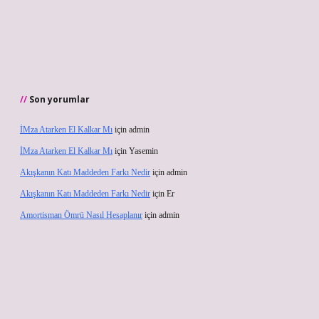
Son yorumlar
İMza Atarken El Kalkar Mı
için
admin
İMza Atarken El Kalkar Mı
için
Yasemin
Akışkanın Katı Maddeden Farkı Nedir
için
admin
Akışkanın Katı Maddeden Farkı Nedir
için
Er
Amortisman Ömrü Nasıl Hesaplanır
için
admin