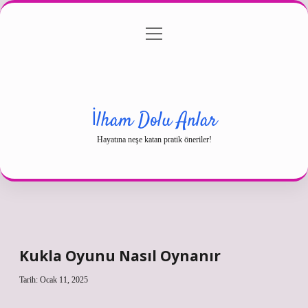
menüyü
Gizlilik Politikası
aç
Hakkımızda
Yasal Uyarı
İlham Dolu Anlar
Hayatına neşe katan pratik öneriler!
Kukla Oyunu Nasıl Oynanır
Tarih: Ocak 11, 2025