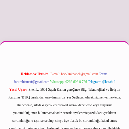
texper güncel
Reklam ve İletişim:
E-mail:
backlinkpaneli@gmail.com
Teams:
forumhizmeti@gmail.com
Whatsapp: 0262 606 0 726
Telegram: @karabul
Yasal Uyarı:
Sitemiz, 5651 Sayılı Kanun gereğince Bilgi Teknolojileri ve İletişim
Kurumu (BTK) tarafından onaylanmış bir Yer Sağlayıcı olarak hizmet vermektedir.
Bu nedenle, sitedeki içerikleri proaktif olarak denetleme veya araştırma
yükümlülüğümüz bulunmamaktadır. Ancak, üyelerimiz yazdıkları içeriklerin
sorumluluğunu taşımakta olup, siteye üye olarak bu sorumluluğu kabul etmiş
sayılırlar. Bu internet sitesi, herhangi bir marka, kurum veya şahıs şirketi ile hiçbir