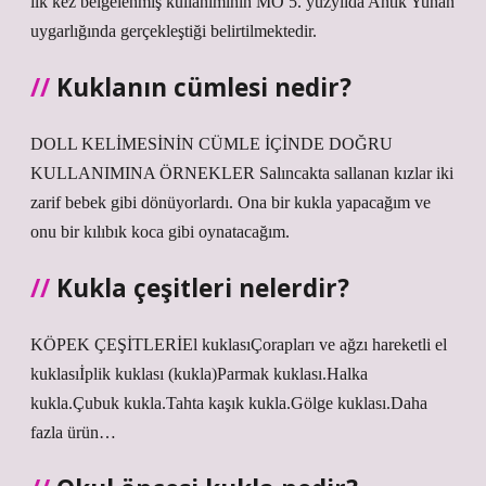
ilk kez belgelenmiş kullanımının MÖ 5. yüzyılda Antik Yunan
uygarlığında gerçekleştiği belirtilmektedir.
Kuklanın cümlesi nedir?
DOLL KELİMESİNİN CÜMLE İÇİNDE DOĞRU
KULLANIMINA ÖRNEKLER Salıncakta sallanan kızlar iki
zarif bebek gibi dönüyorlardı. Ona bir kukla yapacağım ve
onu bir kılıbık koca gibi oynatacağım.
Kukla çeşitleri nelerdir?
KÖPEK ÇEŞİTLERİEl kuklasıÇorapları ve ağzı hareketli el
kuklasıİplik kuklası (kukla)Parmak kuklası.Halka
kukla.Çubuk kukla.Tahta kaşık kukla.Gölge kuklası.Daha
fazla ürün…