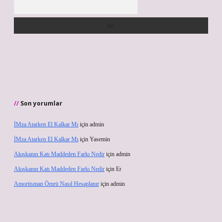
Arama
Son yorumlar
İMza Atarken El Kalkar Mı
için
admin
İMza Atarken El Kalkar Mı
için
Yasemin
Akışkanın Katı Maddeden Farkı Nedir
için
admin
Akışkanın Katı Maddeden Farkı Nedir
için
Er
Amortisman Ömrü Nasıl Hesaplanır
için
admin