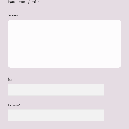
işaretlenmişlerdir
Yorum
İsim*
E-Posta*