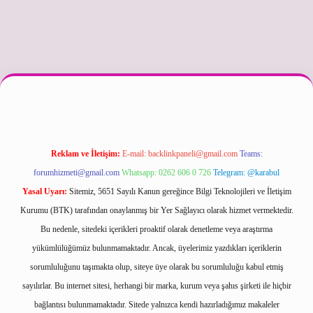
etexper güncel
Reklam ve İletişim:
E-mail:
backlinkpaneli@gmail.com
Teams:
forumhizmeti@gmail.com
Whatsapp: 0262 606 0 726
Telegram: @karabul
Yasal Uyarı:
Sitemiz, 5651 Sayılı Kanun gereğince Bilgi Teknolojileri ve İletişim
Kurumu (BTK) tarafından onaylanmış bir Yer Sağlayıcı olarak hizmet vermektedir.
Bu nedenle, sitedeki içerikleri proaktif olarak denetleme veya araştırma
yükümlülüğümüz bulunmamaktadır. Ancak, üyelerimiz yazdıkları içeriklerin
sorumluluğunu taşımakta olup, siteye üye olarak bu sorumluluğu kabul etmiş
sayılırlar. Bu internet sitesi, herhangi bir marka, kurum veya şahıs şirketi ile hiçbir
bağlantısı bulunmamaktadır. Sitede yalnızca kendi hazırladığımız makaleler