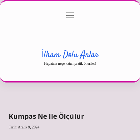
menüyü
Gizlilik Politikası
aç
Hakkımızda
Yasal Uyarı
İlham Dolu Anlar
Hayatına neşe katan pratik öneriler!
Kumpas Ne Ile Ölçülür
Tarih: Aralık 9, 2024