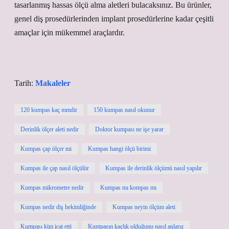
tasarlanmış hassas ölçü alma aletleri bulacaksınız. Bu ürünler,
genel diş prosedürlerinden implant prosedürlerine kadar çeşitli
amaçlar için mükemmel araçlardır.
Tarih:
Makaleler
120 kumpas kaç mmdir
150 kumpas nasıl okunur
Derinlik ölçer aleti nedir
Doktor kumpası ne işe yarar
Kumpas çap ölçer mi
Kumpas hangi ölçü birimi
Kumpas ile çap nasıl ölçülür
Kumpas ile derinlik ölçümü nasıl yapılır
Kumpas mikrometre nedir
Kumpas mı kompas mı
Kumpas nedir diş hekimliğinde
Kumpas neyin ölçüm aleti
Kumpası kim icat etti
Kumpasın kaçlık olduğunu nasıl anlarız