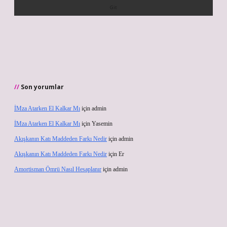
Son yorumlar
İMza Atarken El Kalkar Mı
için
admin
İMza Atarken El Kalkar Mı
için
Yasemin
Akışkanın Katı Maddeden Farkı Nedir
için
admin
Akışkanın Katı Maddeden Farkı Nedir
için
Er
Amortisman Ömrü Nasıl Hesaplanır
için
admin