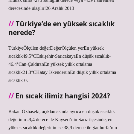
Mutlak sıfıra -273 santigrat derece veya -459 Fahrenheit
derecesinde ulaşılır!26 Aralık 2013
Türkiye’de en yüksek sıcaklık
nerede?
TürkiyeÖlçülen değerDeğerÖlçülen yerEn yüksek
sıcaklık49.5°CEskişehir-SarıcakayaEn düşük sıcaklık-
46.4°Can-ÇaldıranEn yüksek yıllık ortalama
sıcaklık21.3°CHatay-İskenderunEn düşük yıllık ortalama
sıcaklık-0.
En sıcak ilimiz hangisi 2024?
Bakan Özhaseki, açıklamasında ayrıca en düşük sıcaklık
değerinin -9,4 derece ile Kayseri’nin Sarız ilçesinde, en
yüksek sıcaklık değerinin ise 38,9 derece ile Şanlıurfa’nın