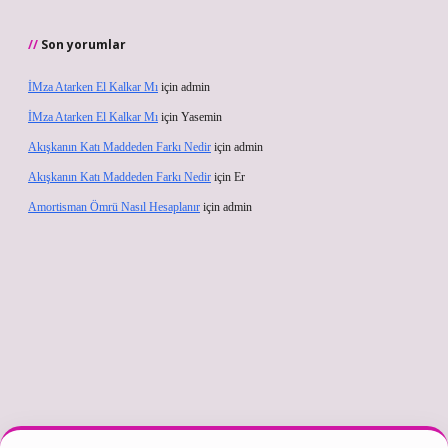
Son yorumlar
İMza Atarken El Kalkar Mı
için
admin
İMza Atarken El Kalkar Mı
için
Yasemin
Akışkanın Katı Maddeden Farkı Nedir
için
admin
Akışkanın Katı Maddeden Farkı Nedir
için
Er
Amortisman Ömrü Nasıl Hesaplanır
için
admin
texper güncel