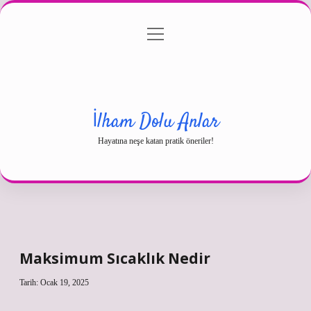
menüyü
Gizlilik Politikası
aç
Hakkımızda
Yasal Uyarı
İlham Dolu Anlar
Hayatına neşe katan pratik öneriler!
Maksimum Sıcaklık Nedir
Tarih: Ocak 19, 2025