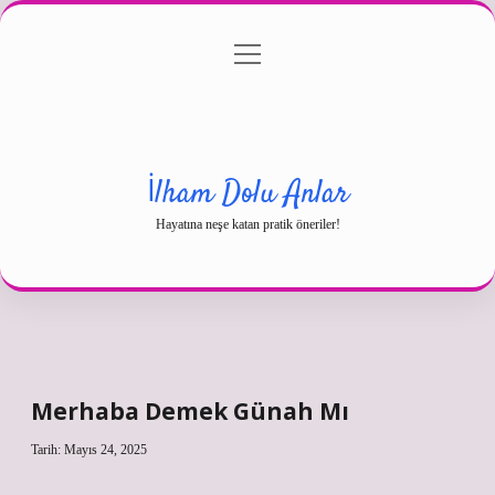
menüyü
Gizlilik Politikası
aç
Hakkımızda
Yasal Uyarı
İlham Dolu Anlar
Hayatına neşe katan pratik öneriler!
Merhaba Demek Günah Mı
Tarih: Mayıs 24, 2025