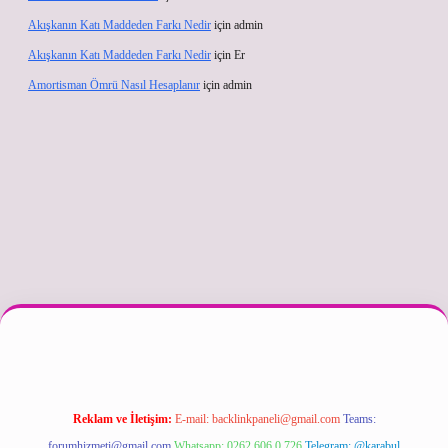
Akışkanın Katı Maddeden Farkı Nedir
için
admin
Akışkanın Katı Maddeden Farkı Nedir
için
Er
Amortisman Ömrü Nasıl Hesaplanır
için
admin
etexper güncel
Reklam ve İletişim:
E-mail:
backlinkpaneli@gmail.com
Teams:
forumhizmeti@gmail.com
Whatsapp: 0262 606 0 726
Telegram: @karabul