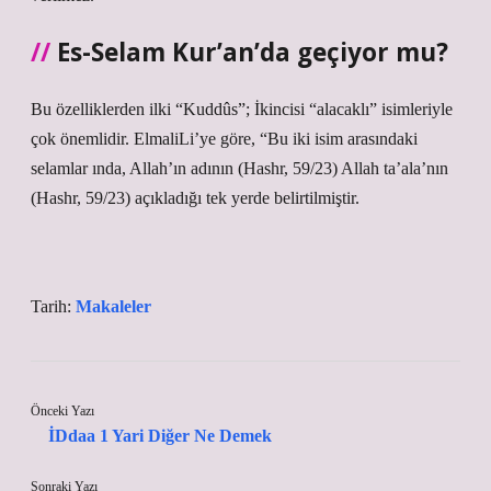
Es-Selam Kur’an’da geçiyor mu?
Bu özelliklerden ilki “Kuddûs”; İkincisi “alacaklı” isimleriyle
çok önemlidir. ElmaliLi’ye göre, “Bu iki isim arasındaki
selamlar ında, Allah’ın adının (Hashr, 59/23) Allah ta’ala’nın
(Hashr, 59/23) açıkladığı tek yerde belirtilmiştir.
Tarih:
Makaleler
Önceki Yazı
İDdaa 1 Yari Diğer Ne Demek
Sonraki Yazı