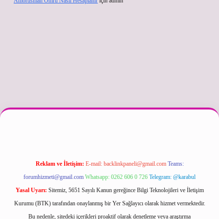
Amortisman Ömrü Nasıl Hesaplanır
için
admin
exper güncel
Reklam ve İletişim:
E-mail:
backlinkpaneli@gmail.com
Teams:
forumhizmeti@gmail.com
Whatsapp: 0262 606 0 726
Telegram: @karabul
Yasal Uyarı:
Sitemiz, 5651 Sayılı Kanun gereğince Bilgi Teknolojileri ve İletişim
Kurumu (BTK) tarafından onaylanmış bir Yer Sağlayıcı olarak hizmet vermektedir.
Bu nedenle, sitedeki içerikleri proaktif olarak denetleme veya araştırma