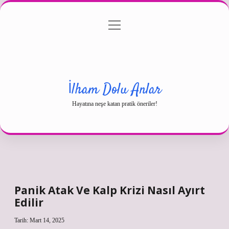
menüyü
Gizlilik Politikası
aç
Hakkımızda
Yasal Uyarı
İlham Dolu Anlar
Hayatına neşe katan pratik öneriler!
Panik Atak Ve Kalp Krizi Nasıl Ayırt
Edilir
Tarih: Mart 14, 2025