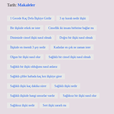
Tarih:
Makaleler
1 Gecede Kaç Defa İlişkiye Girilir
3 ay kuralı nedir ilişki
Bir ilişkide erkek ne ister
Cinsellik iki insanı birbirine bağlar mı
Dinimizde cinsel ilişki nasıl olmalı
Doğru bir ilişki nasıl olmalı
İlişkide en önemli 3 şey nedir
Kadınlar en çok ne zaman ister
Olgun bir ilişki nasıl olur
Sağlıklı bir cinsel ilişki nasıl olmalı
Sağlıklı bir ilişki olduğunu nasıl anlarız
Sağlıklı çiftler haftada kaç kez ilişkiye girer
Sağlıklı ilişki kaç dakika sürer
Sağlıklı ilişki nedir
Sağlıklı ilişkide hangi unsurlar vardır
Sağlıksız bir ilişki nasıl olur
Sağlıksız ilişki nedir
Sert ilişki zararlı mı