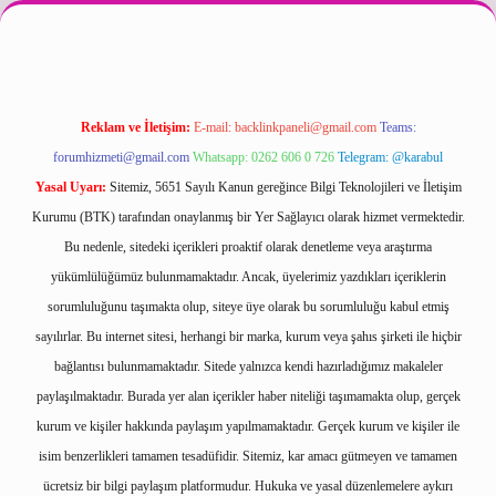
texper güncel
Reklam ve İletişim:
E-mail:
backlinkpaneli@gmail.com
Teams:
forumhizmeti@gmail.com
Whatsapp: 0262 606 0 726
Telegram: @karabul
Yasal Uyarı:
Sitemiz, 5651 Sayılı Kanun gereğince Bilgi Teknolojileri ve İletişim
Kurumu (BTK) tarafından onaylanmış bir Yer Sağlayıcı olarak hizmet vermektedir.
Bu nedenle, sitedeki içerikleri proaktif olarak denetleme veya araştırma
yükümlülüğümüz bulunmamaktadır. Ancak, üyelerimiz yazdıkları içeriklerin
sorumluluğunu taşımakta olup, siteye üye olarak bu sorumluluğu kabul etmiş
sayılırlar. Bu internet sitesi, herhangi bir marka, kurum veya şahıs şirketi ile hiçbir
bağlantısı bulunmamaktadır. Sitede yalnızca kendi hazırladığımız makaleler
paylaşılmaktadır. Burada yer alan içerikler haber niteliği taşımamakta olup, gerçek
kurum ve kişiler hakkında paylaşım yapılmamaktadır. Gerçek kurum ve kişiler ile
isim benzerlikleri tamamen tesadüfidir. Sitemiz, kar amacı gütmeyen ve tamamen
ücretsiz bir bilgi paylaşım platformudur. Hukuka ve yasal düzenlemelere aykırı