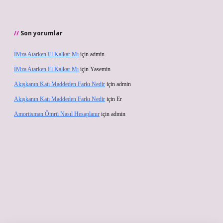
Son yorumlar
İMza Atarken El Kalkar Mı
için
admin
İMza Atarken El Kalkar Mı
için
Yasemin
Akışkanın Katı Maddeden Farkı Nedir
için
admin
Akışkanın Katı Maddeden Farkı Nedir
için
Er
Amortisman Ömrü Nasıl Hesaplanır
için
admin