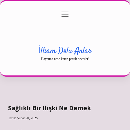
menüyü
Gizlilik Politikası
aç
Hakkımızda
Yasal Uyarı
İlham Dolu Anlar
Hayatına neşe katan pratik öneriler!
Sağlıklı Bir Ilişki Ne Demek
Tarih: Şubat 20, 2025