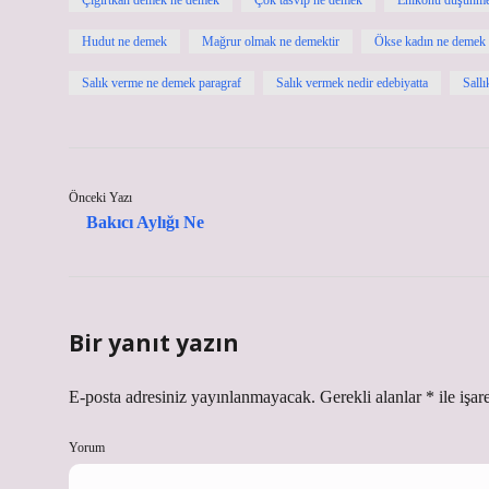
Çığırtkan demek ne demek
Çok tasvip ne demek
Enikonu düşünme
Hudut ne demek
Mağrur olmak ne demektir
Ökse kadın ne demek
Salık verme ne demek paragraf
Salık vermek nedir edebiyatta
Sall
Önceki Yazı
Bakıcı Aylığı Ne
Bir yanıt yazın
E-posta adresiniz yayınlanmayacak.
Gerekli alanlar
*
ile işar
Yorum