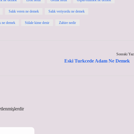
k ne demek
Erek nedir
Gedik nedir
Gıpta edilmek ne demek
Salık veren ne demek
Salık veriyordu ne demek
ık ne demek
Sülale kime denir
Zahire nedir
Sonraki Yaz
Eski Turkcede Adam Ne Demek
etlenmişlerdir