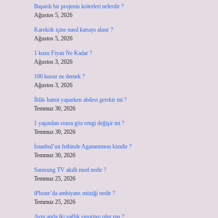
Başarılı bir projenin kriterleri nelerdir ?
Ağustos 5, 2026
Karekök içine nasıl katsayı alınır ?
Ağustos 5, 2026
1 kuzu Fiyatı Ne Kadar ?
Ağustos 3, 2026
100 kusur ne demek ?
Ağustos 3, 2026
İhlâs hatmi yaparken abdest gerekir mi ?
Temmuz 30, 2026
1 yaşından sonra göz rengi değişir mi ?
Temmuz 30, 2026
İstanbul’un fethinde Agamemnon kimdir ?
Temmuz 30, 2026
Samsung TV akıllı mod nedir ?
Temmuz 25, 2026
iPhone’da ambiyans müziği nedir ?
Temmuz 25, 2026
Aynı anda iki sağlık sigortası olur mu ?