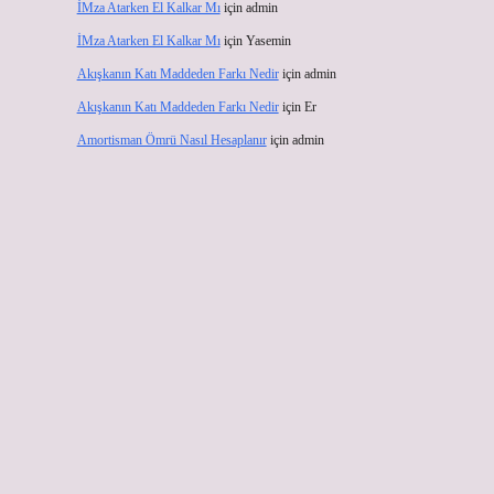
İMza Atarken El Kalkar Mı
için
admin
İMza Atarken El Kalkar Mı
için
Yasemin
Akışkanın Katı Maddeden Farkı Nedir
için
admin
Akışkanın Katı Maddeden Farkı Nedir
için
Er
Amortisman Ömrü Nasıl Hesaplanır
için
admin