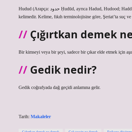
Hudud (Arapça: حدود Ḥudūd, ayrıca Hadud, Hudood; Hadd’in çoğulu) “sınırlar, sınırlar, kısıtlamalar” anlamına gelen bir Arapça
kelimedir. Kelime, fıkıh terminolojisine göre, Şeriat’ta suç v
Çığırtkan demek n
Bir kimseyi veya bir şeyi, sadece bir çıkar elde etmek için aş
Gedik nedir?
Gedik coğrafyada dağ geçidi anlamına gelir.
Tarih:
Makaleler