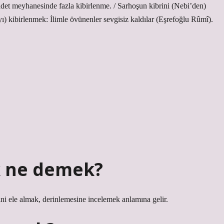
et meyhanesinde fazla kibirlenme. / Sarhoşun kibrini (Nebi’den)
ı) kibirlenmek: İlimle övünenler sevgisiz kaldılar (Eşrefoğlu Rûmî).
 ne demek?
ini ele almak, derinlemesine incelemek anlamına gelir.