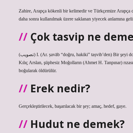
Zahire, Arapça kökenli bir kelimedir ve Türkçemize Arapça d
daha sonra kullanılmak üzere saklanan yiyecek anlamına gelir. Ta
Çok tasvip ne dem
(ﺗﺼﻮﻳﺐ) I. (Ar. ṣavāb “doğru, hakiki” taṣvіb’den) Bir şeyi doğru saymak, onun doğru olduğunu belirlemek, onu onaylamak: IV.
Kılıç Arslan, şüphesiz Moğolların (Ahmet H. Tanpınar) rızası
boğularak öldürülür.
Erek nedir?
Gerçekleştirilecek, başarılacak bir şey; amaç, hedef, gaye.
Hudut ne demek?