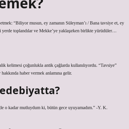
demek?
f etmek: “Biliyor musun, ey zamanın Süleyman’ı / Bana tavsiye et, ey
eri yerde toplandılar ve Mekke’ye yaklaşırken birlikte yürüdüler…
Salik kelimesi çoğunlukla antik çağlarda kullanılıyordu. “Tavsiye”
y hakkında haber vermek anlamına gelir.
 edebiyatta?
inde o kadar mutluydum ki, bütün gece uyuyamadım.” -Y. K.