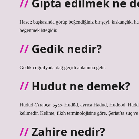
Gıpta edilmek ne 
Haset; başkasında görüp beğendiğiniz bir şeyi, kıskançlık, 
beğenmek isteğidir.
Gedik nedir?
Gedik coğrafyada dağ geçidi anlamına gelir.
Hudut ne demek?
Hudud (Arapça: حدود Ḥudūd, ayrıca Hadud, Hudood; Hadd’in çoğulu) “sınırlar, sınırlar, kısıtlamalar” anlamına gelen bir Arapça
kelimedir. Kelime, fıkıh terminolojisine göre, Şeriat’ta suç v
Zahire nedir?