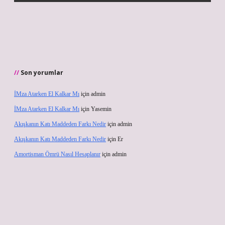
Son yorumlar
İMza Atarken El Kalkar Mı
için
admin
İMza Atarken El Kalkar Mı
için
Yasemin
Akışkanın Katı Maddeden Farkı Nedir
için
admin
Akışkanın Katı Maddeden Farkı Nedir
için
Er
Amortisman Ömrü Nasıl Hesaplanır
için
admin