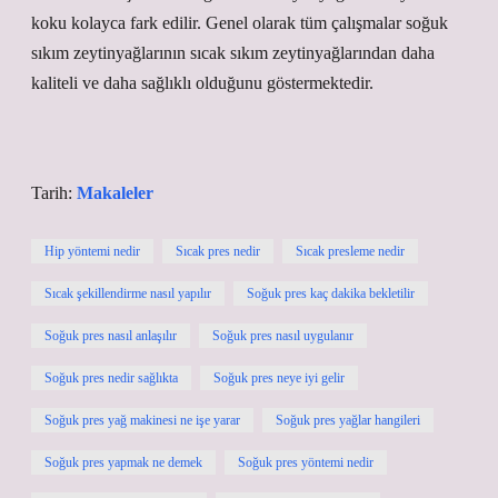
koku kolayca fark edilir. Genel olarak tüm çalışmalar soğuk
sıkım zeytinyağlarının sıcak sıkım zeytinyağlarından daha
kaliteli ve daha sağlıklı olduğunu göstermektedir.
Tarih:
Makaleler
Hip yöntemi nedir
Sıcak pres nedir
Sıcak presleme nedir
Sıcak şekillendirme nasıl yapılır
Soğuk pres kaç dakika bekletilir
Soğuk pres nasıl anlaşılır
Soğuk pres nasıl uygulanır
Soğuk pres nedir sağlıkta
Soğuk pres neye iyi gelir
Soğuk pres yağ makinesi ne işe yarar
Soğuk pres yağlar hangileri
Soğuk pres yapmak ne demek
Soğuk pres yöntemi nedir