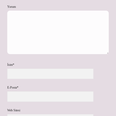
Yorum
İsim*
E-Posta*
Web Sitesi