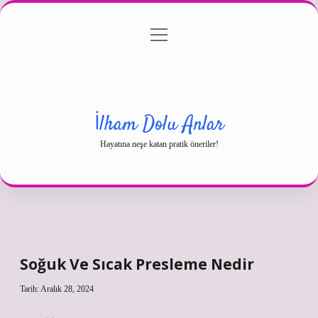
menüyü
Gizlilik Politikası
aç
Hakkımızda
Yasal Uyarı
İlham Dolu Anlar
Hayatına neşe katan pratik öneriler!
Soğuk Ve Sıcak Presleme Nedir
Tarih: Aralık 28, 2024