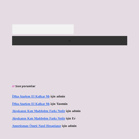
Arama
Son yorumlar
İMza Atarken El Kalkar Mı
için
admin
İMza Atarken El Kalkar Mı
için
Yasemin
Akışkanın Katı Maddeden Farkı Nedir
için
admin
Akışkanın Katı Maddeden Farkı Nedir
için
Er
Amortisman Ömrü Nasıl Hesaplanır
için
admin