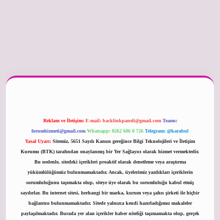
er güncel
Reklam ve İletişim:
E-mail:
backlinkpaneli@gmail.com
Teams:
forumhizmeti@gmail.com
Whatsapp: 0262 606 0 726
Telegram: @karabul
Yasal Uyarı:
Sitemiz, 5651 Sayılı Kanun gereğince Bilgi Teknolojileri ve İletişim
Kurumu (BTK) tarafından onaylanmış bir Yer Sağlayıcı olarak hizmet vermektedir.
Bu nedenle, sitedeki içerikleri proaktif olarak denetleme veya araştırma
yükümlülüğümüz bulunmamaktadır. Ancak, üyelerimiz yazdıkları içeriklerin
sorumluluğunu taşımakta olup, siteye üye olarak bu sorumluluğu kabul etmiş
sayılırlar. Bu internet sitesi, herhangi bir marka, kurum veya şahıs şirketi ile hiçbir
bağlantısı bulunmamaktadır. Sitede yalnızca kendi hazırladığımız makaleler
paylaşılmaktadır. Burada yer alan içerikler haber niteliği taşımamakta olup, gerçek