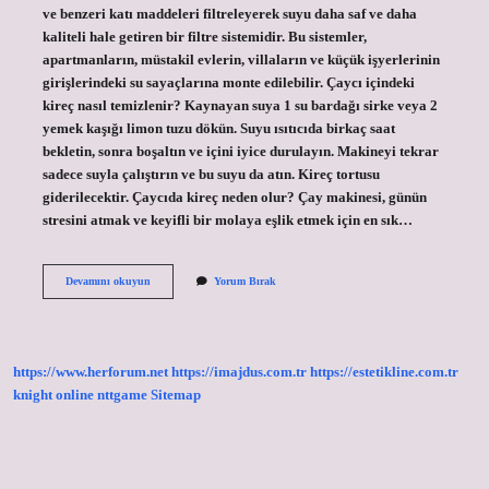
ve benzeri katı maddeleri filtreleyerek suyu daha saf ve daha
kaliteli hale getiren bir filtre sistemidir. Bu sistemler,
apartmanların, müstakil evlerin, villaların ve küçük işyerlerinin
girişlerindeki su sayaçlarına monte edilebilir. Çaycı içindeki
kireç nasıl temizlenir? Kaynayan suya 1 su bardağı sirke veya 2
yemek kaşığı limon tuzu dökün. Suyu ısıtıcıda birkaç saat
bekletin, sonra boşaltın ve içini iyice durulayın. Makineyi tekrar
sadece suyla çalıştırın ve bu suyu da atın. Kireç tortusu
giderilecektir. Çaycıda kireç neden olur? Çay makinesi, günün
stresini atmak ve keyifli bir molaya eşlik etmek için en sık…
Çaycı
Devamını okuyun
Yorum Bırak
Su
Kireç
Filtresi
Nedir
https://www.herforum.net
https://imajdus.com.tr
https://estetikline.com.tr
knight online
nttgame
Sitemap