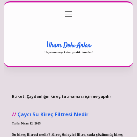
menüyü
Gizlilik Politikası
aç
Hakkımızda
Yasal Uyarı
İlham Dolu Anlar
Hayatına neşe katan pratik öneriler!
Etiket:
Çaydanlığın kireç tutmaması için ne yapılır
Çaycı Su Kireç Filtresi Nedir
Tarih: Nisan 12, 2025
Su kireç filtresi nedir? Kireç önleyici filtre, suda çözünmüş kireç