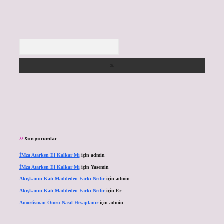
Arama
Son yorumlar
İMza Atarken El Kalkar Mı
için
admin
İMza Atarken El Kalkar Mı
için
Yasemin
Akışkanın Katı Maddeden Farkı Nedir
için
admin
Akışkanın Katı Maddeden Farkı Nedir
için
Er
Amortisman Ömrü Nasıl Hesaplanır
için
admin