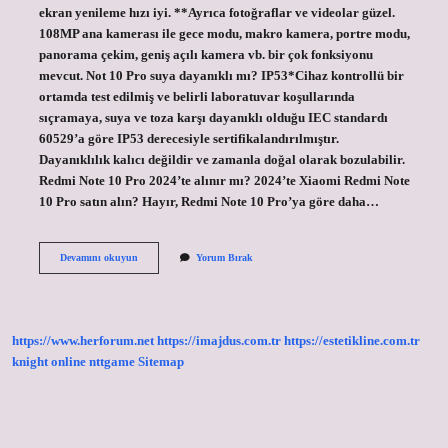
ekran yenileme hızı iyi. **Ayrıca fotoğraflar ve videolar güzel.
108MP ana kamerası ile gece modu, makro kamera, portre modu,
panorama çekim, geniş açılı kamera vb. bir çok fonksiyonu
mevcut. Not 10 Pro suya dayanıklı mı? IP53*Cihaz kontrollü bir
ortamda test edilmiş ve belirli laboratuvar koşullarında
sıçramaya, suya ve toza karşı dayanıklı olduğu IEC standardı
60529’a göre IP53 derecesiyle sertifikalandırılmıştır.
Dayanıklılık kalıcı değildir ve zamanla doğal olarak bozulabilir.
Redmi Note 10 Pro 2024’te alınır mı? 2024’te Xiaomi Redmi Note
10 Pro satın alın? Hayır, Redmi Note 10 Pro’ya göre daha…
Redmi
Devamını okuyun
Yorum Bırak
Note
10
Pro
Kamerası
Kaç
https://www.herforum.net
https://imajdus.com.tr
https://estetikline.com.tr
knight online
nttgame
Sitemap