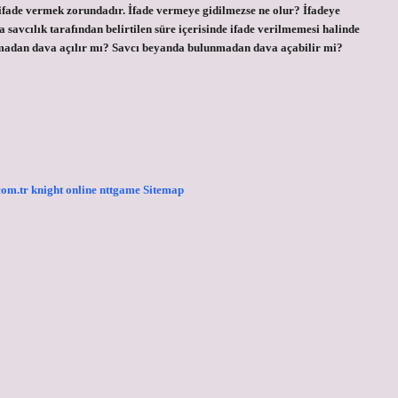
nde ifade vermek zorundadır. İfade vermeye gidilmezse ne olur? İfadeye
 savcılık tarafından belirtilen süre içerisinde ifade verilmemesi halinde
almadan dava açılır mı? Savcı beyanda bulunmadan dava açabilir mi?
.com.tr
knight online
nttgame
Sitemap