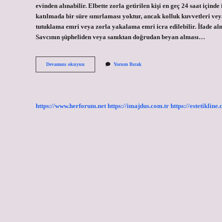
evinden alınabilir. Elbette zorla getirilen kişi en geç 24 saat içi
katılmada bir süre sınırlaması yoktur, ancak kolluk kuvvetleri veya
tutuklama emri veya zorla yakalama emri icra edilebilir. İfade 
Savcının şüpheliden veya sanıktan doğrudan beyan alması…
Şüpheli
Devamını okuyun
Yorum Bırak
Ifade
Vermek
Zorunda
Mı
https://www.herforum.net
https://imajdus.com.tr
https://estetikline