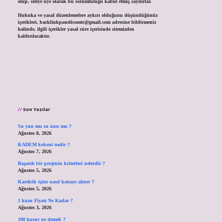
olup, siteye üye olarak bu sorumluluğu kabul etmiş sayılırlar.
Hukuka ve yasal düzenlemelere aykırı olduğunu düşündüğünüz
içerikleri,
backlinkpanelicomtr@gmail.com
adresine bildirmeniz
halinde, ilgili içerikler yasal süre içerisinde sitemizden
kaldırılacaktır.
Son Yazılar
Su yun mu su nun mu ?
Ağustos 8, 2026
KADEM kokeni nedir ?
Ağustos 7, 2026
Başarılı bir projenin kriterleri nelerdir ?
Ağustos 5, 2026
Karekök içine nasıl katsayı alınır ?
Ağustos 5, 2026
1 kuzu Fiyatı Ne Kadar ?
Ağustos 3, 2026
100 kusur ne demek ?