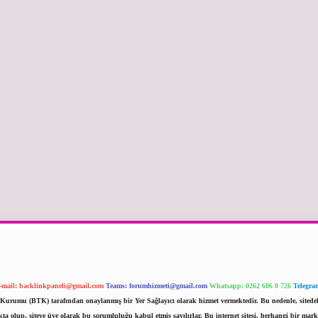
-mail:
backlinkpaneli@gmail.com
Teams:
forumhizmeti@gmail.com
Whatsapp: 0262 606 0 726
Telegra
im Kurumu (BTK) tarafından onaylanmış bir Yer Sağlayıcı olarak hizmet vermektedir. Bu nedenle, sited
 olup, siteye üye olarak bu sorumluluğu kabul etmiş sayılırlar. Bu internet sitesi, herhangi bir mark