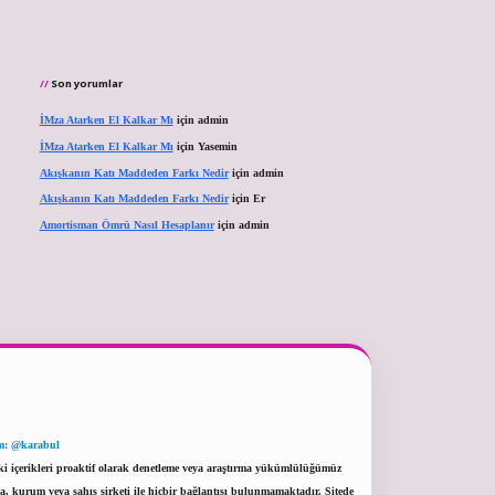
Son yorumlar
İMza Atarken El Kalkar Mı
için
admin
İMza Atarken El Kalkar Mı
için
Yasemin
Akışkanın Katı Maddeden Farkı Nedir
için
admin
Akışkanın Katı Maddeden Farkı Nedir
için
Er
Amortisman Ömrü Nasıl Hesaplanır
için
admin
m: @karabul
eki içerikleri proaktif olarak denetleme veya araştırma yükümlülüğümüz
a, kurum veya şahıs şirketi ile hiçbir bağlantısı bulunmamaktadır. Sitede