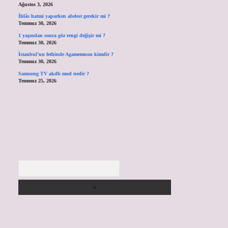
Ağustos 3, 2026
İhlâs hatmi yaparken abdest gerekir mi ?
Temmuz 30, 2026
1 yaşından sonra göz rengi değişir mi ?
Temmuz 30, 2026
İstanbul’un fethinde Agamemnon kimdir ?
Temmuz 30, 2026
Samsung TV akıllı mod nedir ?
Temmuz 25, 2026
Arama