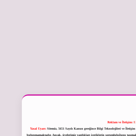
Reklam ve İletişim:
E
Yasal Uyarı:
Sitemiz, 5651 Sayılı Kanun gereğince Bilgi Teknolojileri ve İletiş
bulunmamaktadır. Ancak, üyelerimiz yazdıkları içeriklerin sorumluluğunu taşımakta