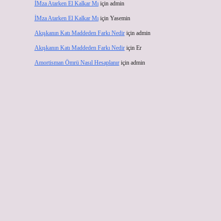
İMza Atarken El Kalkar Mı
için
admin
İMza Atarken El Kalkar Mı
için
Yasemin
Akışkanın Katı Maddeden Farkı Nedir
için
admin
Akışkanın Katı Maddeden Farkı Nedir
için
Er
Amortisman Ömrü Nasıl Hesaplanır
için
admin