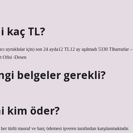
i kaç TL?
ncı uyruklular için) son 24 ayda12 TL12 ay aşılmadı 5330 Tlharrarlar –
t Ofisi ›Desen
ngi belgeler gerekli?
ni kim öder?
cak her türlü masraf ve harç ödemesi işveren tarafından karşılanmaktadır.