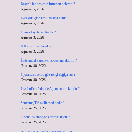
Başarılı bir projenin kriterleri nelerdir ?
Ağustos 5, 2026
Karekök içine nasıl katsayı alınır ?
Ağustos 5, 2026
1 kuzu Fiyatı Ne Kadar ?
Ağustos 3, 2026
100 kusur ne demek ?
Ağustos 3, 2026
İhlâs hatmi yaparken abdest gerekir mi ?
Temmuz 30, 2026
1 yaşından sonra göz rengi değişir mi ?
Temmuz 30, 2026
İstanbul’un fethinde Agamemnon kimdir ?
Temmuz 30, 2026
Samsung TV akıllı mod nedir ?
Temmuz 25, 2026
iPhone’da ambiyans müziği nedir ?
Temmuz 25, 2026
Aynı anda iki sağlık sigortası olur mu ?