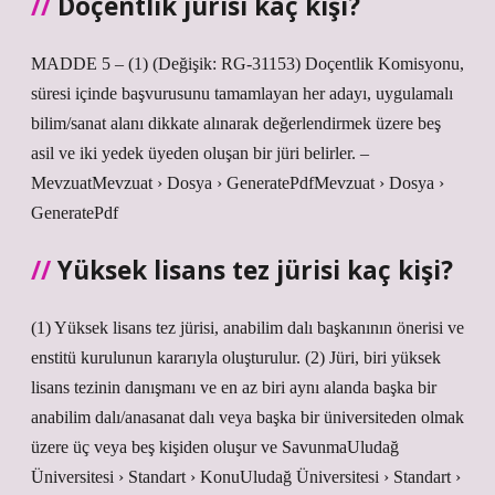
Doçentlik jürisi kaç kişi?
MADDE 5 – (1) (Değişik: RG-31153) Doçentlik Komisyonu,
süresi içinde başvurusunu tamamlayan her adayı, uygulamalı
bilim/sanat alanı dikkate alınarak değerlendirmek üzere beş
asil ve iki yedek üyeden oluşan bir jüri belirler. –
MevzuatMevzuat › Dosya › GeneratePdfMevzuat › Dosya ›
GeneratePdf
Yüksek lisans tez jürisi kaç kişi?
(1) Yüksek lisans tez jürisi, anabilim dalı başkanının önerisi ve
enstitü kurulunun kararıyla oluşturulur. (2) Jüri, biri yüksek
lisans tezinin danışmanı ve en az biri aynı alanda başka bir
anabilim dalı/anasanat dalı veya başka bir üniversiteden olmak
üzere üç veya beş kişiden oluşur ve SavunmaUludağ
Üniversitesi › Standart › KonuUludağ Üniversitesi › Standart ›