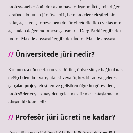
profesyoneller önünde savunmaya çalışırlar. İletişimin diğer
tarafında bulunan jüri üyeleri1, hem projelere eleştirel bir
bakış açısı geliştirmeye hem de jüriyi retorik, ikna ve tasarım
açısından değerlendirmeye çalışırlar – DergiParkDergiPark ›
İndir › Makale dosyasıDergiPark › İndir › Makale dosyası
Üniversitede jüri nedir?
Konumuza dönecek olursak: Jüriler; üniversiteye bağlı olarak
değişebilen, her yarıyılda iki veya üç kez bir araya gelerek
çalışılan projeyi eleştiren ve geliştiren öğretim görevlileri,
profesörler veya sanayiden gelen misafir meslektaşlarından
oluşan bir komitedir.
Profesör jüri ücreti ne kadar?
Doçentlik sınavı jüri üyesi 322 lira brüt ücret alır (her jüri