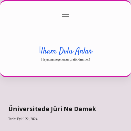
menüyü
Gizlilik Politikası
aç
Hakkımızda
Yasal Uyarı
İlham Dolu Anlar
Hayatına neşe katan pratik öneriler!
Üniversitede Jüri Ne Demek
Tarih: Eylül 22, 2024