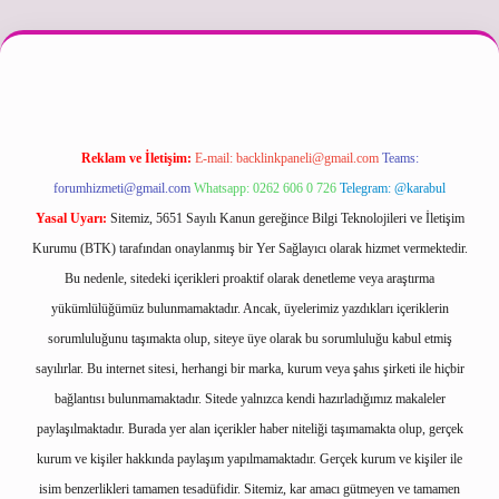
etexper güncel
Reklam ve İletişim:
E-mail:
backlinkpaneli@gmail.com
Teams:
forumhizmeti@gmail.com
Whatsapp: 0262 606 0 726
Telegram: @karabul
Yasal Uyarı:
Sitemiz, 5651 Sayılı Kanun gereğince Bilgi Teknolojileri ve İletişim
Kurumu (BTK) tarafından onaylanmış bir Yer Sağlayıcı olarak hizmet vermektedir.
Bu nedenle, sitedeki içerikleri proaktif olarak denetleme veya araştırma
yükümlülüğümüz bulunmamaktadır. Ancak, üyelerimiz yazdıkları içeriklerin
sorumluluğunu taşımakta olup, siteye üye olarak bu sorumluluğu kabul etmiş
sayılırlar. Bu internet sitesi, herhangi bir marka, kurum veya şahıs şirketi ile hiçbir
bağlantısı bulunmamaktadır. Sitede yalnızca kendi hazırladığımız makaleler
paylaşılmaktadır. Burada yer alan içerikler haber niteliği taşımamakta olup, gerçek
kurum ve kişiler hakkında paylaşım yapılmamaktadır. Gerçek kurum ve kişiler ile
isim benzerlikleri tamamen tesadüfidir. Sitemiz, kar amacı gütmeyen ve tamamen