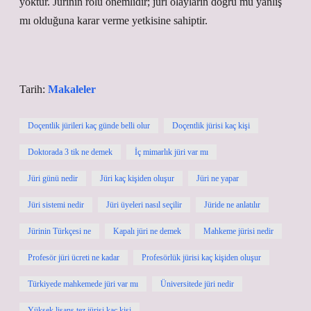
yoktur. Jürinin rolü önemlidir; jüri olayların doğru mu yanlış
mı olduğuna karar verme yetkisine sahiptir.
Tarih:
Makaleler
Doçentlik jürileri kaç günde belli olur
Doçentlik jürisi kaç kişi
Doktorada 3 tik ne demek
İç mimarlık jüri var mı
Jüri günü nedir
Jüri kaç kişiden oluşur
Jüri ne yapar
Jüri sistemi nedir
Jüri üyeleri nasıl seçilir
Jüride ne anlatılır
Jürinin Türkçesi ne
Kapalı jüri ne demek
Mahkeme jürisi nedir
Profesör jüri ücreti ne kadar
Profesörlük jürisi kaç kişiden oluşur
Türkiyede mahkemede jüri var mı
Üniversitede jüri nedir
Yüksek lisans tez jürisi kaç kişi