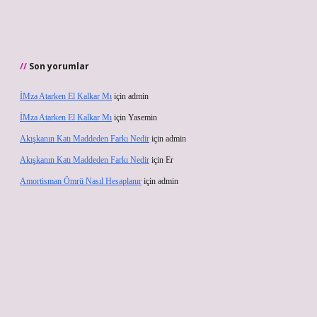
Son yorumlar
İMza Atarken El Kalkar Mı
için
admin
İMza Atarken El Kalkar Mı
için
Yasemin
Akışkanın Katı Maddeden Farkı Nedir
için
admin
Akışkanın Katı Maddeden Farkı Nedir
için
Er
Amortisman Ömrü Nasıl Hesaplanır
için
admin