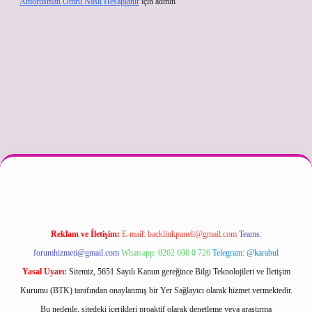
Amortisman Ömrü Nasıl Hesaplanır
için
admin
texper güncel
Reklam ve İletişim:
E-mail:
backlinkpaneli@gmail.com
Teams:
forumhizmeti@gmail.com
Whatsapp: 0262 606 0 726
Telegram: @karabul
Yasal Uyarı:
Sitemiz, 5651 Sayılı Kanun gereğince Bilgi Teknolojileri ve İletişim
Kurumu (BTK) tarafından onaylanmış bir Yer Sağlayıcı olarak hizmet vermektedir.
Bu nedenle, sitedeki içerikleri proaktif olarak denetleme veya araştırma