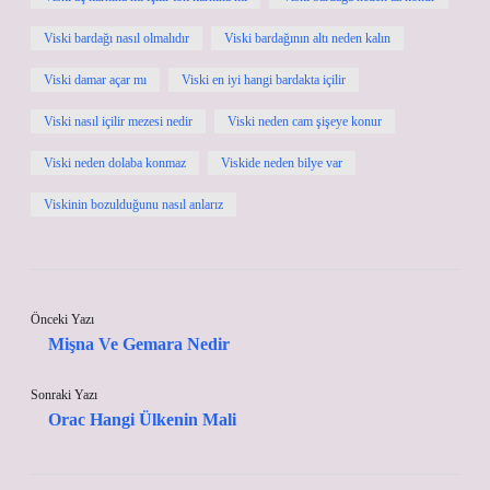
Viski bardağı nasıl olmalıdır
Viski bardağının altı neden kalın
Viski damar açar mı
Viski en iyi hangi bardakta içilir
Viski nasıl içilir mezesi nedir
Viski neden cam şişeye konur
Viski neden dolaba konmaz
Viskide neden bilye var
Viskinin bozulduğunu nasıl anlarız
Önceki Yazı
Mişna Ve Gemara Nedir
Sonraki Yazı
Orac Hangi Ülkenin Mali