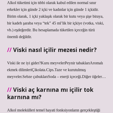
Alkol tüketimi için tıbbi olarak kabul edilen normal sınır
erkekler için günde 2 içki ve kadınlar için günde 1 içkidir.
Birim olarak, 1 içki yaklaşık olarak bir kutu veya şişe biraya,
bir kadeh şaraba veya “tek” 45 ml’lik bir içkiye (votka, viski,
vb.) eşdeğerdir. Bu hesaplamada tüketilen içeceğin türü
önemli değildir.
Viski nasıl içilir mezesi nedir?
Viski ile ne iyi gider?Kuru meyvelerPeynir tabaklarıAromalı
ekmek dilimleriÇikolata.Cips.Taze ve kurutulmuş
meyveler.Sebze çubuklarıSoda – enerji içeceği.Diğer öğeler…
Viski aç karnına mı içilir tok
karnına mı?
Alkol molekülleri temel hayati fonksiyonların gerçekleştiği