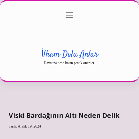
menüyü
Gizlilik Politikası
aç
Hakkımızda
Yasal Uyarı
İlham Dolu Anlar
Hayatına neşe katan pratik öneriler!
Viski Bardağının Altı Neden Delik
Tarih: Aralık 19, 2024