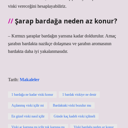
viski vereceğini hesaplayabiliriz.
Şarap bardağa neden az konur?
– Kırmızı şaraplar bardağın yarısına kadar doldurulur. Amaç
şarabın bardakta nazikçe dolaşması ve şarabın aromasının
bardakta daha iyi yakalanmasıdır.
Tarih:
Makaleler
1 bardağa ne kadar viski konur
1 bardak viskiye ne denir
Açılanmış viski içilir mi
Bardaktaki viski bozulur mu
En güzel viski nasıl içilir
Günde kaç kadeh viski içilmeli
Viski aç karnına mı içilir tok karnına mı
Viski bardağa neden az konur