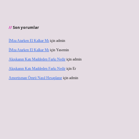
Son yorumlar
İMza Atarken El Kalkar Mı
için
admin
İMza Atarken El Kalkar Mı
için
Yasemin
Akışkanın Katı Maddeden Farkı Nedir
için
admin
Akışkanın Katı Maddeden Farkı Nedir
için
Er
Amortisman Ömrü Nasıl Hesaplanır
için
admin