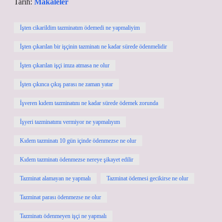
Tarih:
Makaleler
İşten cikarildim tazminatım ödemedi ne yapmaliyim
İşten çıkarılan bir işçinin tazminatı ne kadar sürede ödenmelidir
İşten çıkarılan işçi imza atmasa ne olur
İşten çıkınca çıkış parası ne zaman yatar
İşveren kıdem tazminatını ne kadar sürede ödemek zorunda
İşyeri tazminatımı vermiyor ne yapmalıyım
Kıdem tazminatı 10 gün içinde ödenmezse ne olur
Kıdem tazminatı ödenmezse nereye şikayet edilir
Tazminat alamayan ne yapmalı
Tazminat ödemesi gecikirse ne olur
Tazminat parası ödenmezse ne olur
Tazminatı ödenmeyen işçi ne yapmalı