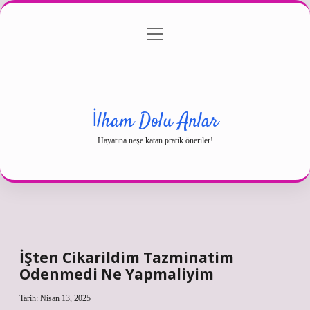
menüyü
Gizlilik Politikası
aç
Hakkımızda
Yasal Uyarı
İlham Dolu Anlar
Hayatına neşe katan pratik öneriler!
İŞten Cikarildim Tazminatim
Odenmedi Ne Yapmaliyim
Tarih: Nisan 13, 2025