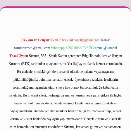
etexper güncel
Reklam ve İletişim:
E-mail:
backlinkpaneli@gmail.com
Teams:
forumhizmeti@gmail.com
Whatsapp: 0262 606 0 726
Telegram: @karabul
Yasal Uyarı:
Sitemiz, 5651 Sayılı Kanun gereğince Bilgi Teknolojileri ve İletişim
Kurumu (BTK) tarafından onaylanmış bir Yer Sağlayıcı olarak hizmet vermektedir.
Bu nedenle, sitedeki içerikleri proaktif olarak denetleme veya araştırma
yükümlülüğümüz bulunmamaktadır. Ancak, üyelerimiz yazdıkları içeriklerin
sorumluluğunu taşımakta olup, siteye üye olarak bu sorumluluğu kabul etmiş
sayılırlar. Bu internet sitesi, herhangi bir marka, kurum veya şahıs şirketi ile hiçbir
bağlantısı bulunmamaktadır. Sitede yalnızca kendi hazırladığımız makaleler
paylaşılmaktadır. Burada yer alan içerikler haber niteliği taşımamakta olup, gerçek
kurum ve kişiler hakkında paylaşım yapılmamaktadır. Gerçek kurum ve kişiler ile
isim benzerlikleri tamamen tesadüfidir. Sitemiz, kar amacı gütmeyen ve tamamen